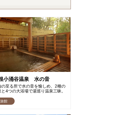
根小涌谷温泉 水の音
内の至る所で水の音を愉しめ、2種の
泉と4つの大浴場で湯巡り温泉三昧。
旅館