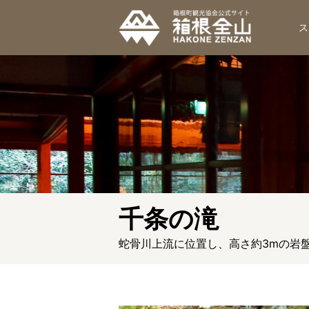
ス
千条の滝
蛇骨川上流に位置し、高さ約3mの岩