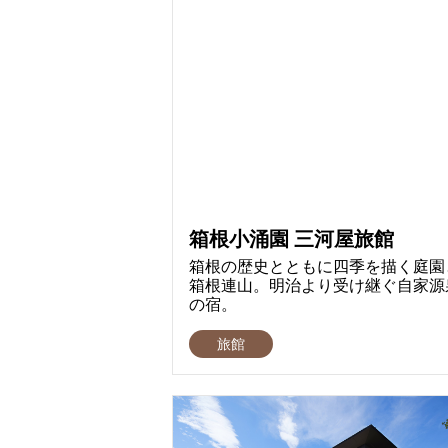
箱根小涌園 三河屋旅館
箱根の歴史とともに四季を描く庭園
箱根連山。明治より受け継ぐ自家源
の宿。
旅館