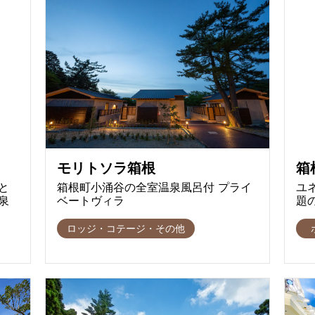
モリトソラ箱根
箱
と
箱根町小涌谷の全室温泉風呂付 プライ
ユ
泉
ベートヴィラ
題
ロッジ・コテージ・その他