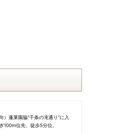
向）蓬莱園脇”千条の滝通り”に入
100m位先、徒歩5分位。