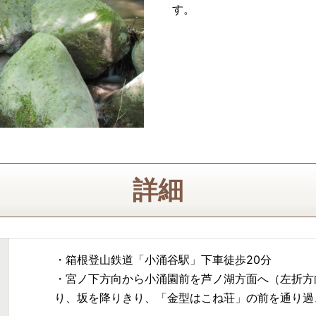
す。
詳細
・箱根登山鉄道「小涌谷駅」下車徒歩20分
・宮ノ下方向から小涌園前を芦ノ湖方面へ（左折方
り、坂を降りきり、「金型はこね荘」の前を通り過ぎ