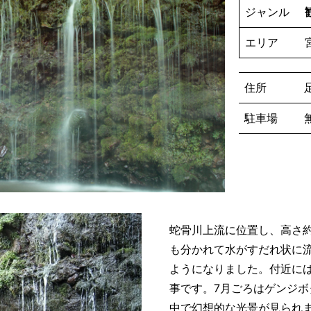
ジャンル
エリア
住所
駐車場
蛇骨川上流に位置し、高さ約
も分かれて水がすだれ状に
ようになりました。付近に
事です。7月ごろはゲンジ
中で幻想的な光景が見られ