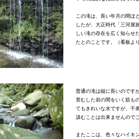
この滝は、長い年月の間ほ
したが、大正時代「三河屋
しい滝の存在を広く知らせ
たとのことです。（看板よ
普通の滝は縦に長いのです
苔むした岩の間をいく筋も
てもきれいな水ですが、千
汲むことは出来ませんので
またここは、色々なハイキ