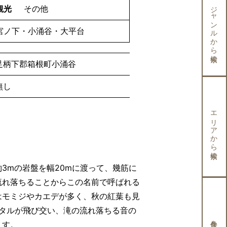
ジャンルから検索
観光
その他
宮ノ下・小涌谷・大平台
足柄下郡箱根町小涌谷
無し
エリアから検索
3mの岩盤を幅20mに渡って、幾筋に
流れ落ちることからこの名前で呼ばれる
はモミジやカエデが多く、秋の紅葉も見
ボタルが飛び交い、滝の流れ落ちる音の
ます。