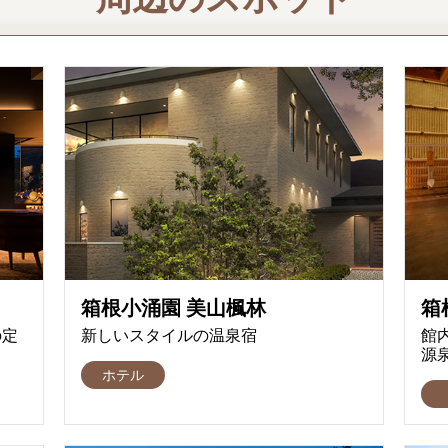
箱根小涌園 美山楓林
箱
の定
新しいスタイルの温泉宿
館
源
ホテル