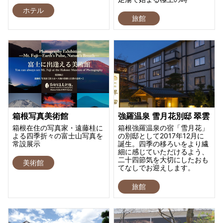
ホテル
旅館
箱根写真美術館
強羅温泉 雪月花別邸 翠雲
箱根在住の写真家・遠藤桂に
箱根強羅温泉の宿「雪月花」
よる四季折々の富士山写真を
の別邸として2017年12月に
常設展示
誕生。四季の移ろいをより繊
細に感じていただけるよう、
二十四節気を大切にしたおも
美術館
てなしでお迎えします。
旅館