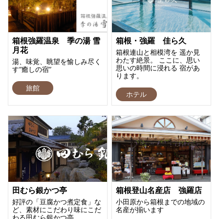
箱根強羅温泉 季の湯 雪
箱根・強羅 佳ら久
月花
箱根連山と相模湾を 遥か見
わたす絶景。 ここに、思い
湯、味覚、眺望を愉しみ尽く
思いの時間に浸れる 宿があ
す“癒しの宿”
ります。
旅館
ホテル
田むら銀かつ亭
箱根登山名産店 強羅店
好評の「豆腐かつ煮定食」な
小田原から箱根までの地域の
ど、素材にこだわり味にこだ
名産が揃います
わる田むら銀かつ亭