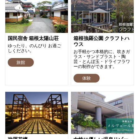
国民宿舎 箱根太陽山荘
箱根強羅公園 クラフトハ
ウス
ゆったり、のんびり お過ご
しください。
お手軽かつ本格的に、吹きガ
ラス・サンドブラスト・陶
芸・とんぼ玉・ドライフラワ
旅館
ーの制作ができます。
体験