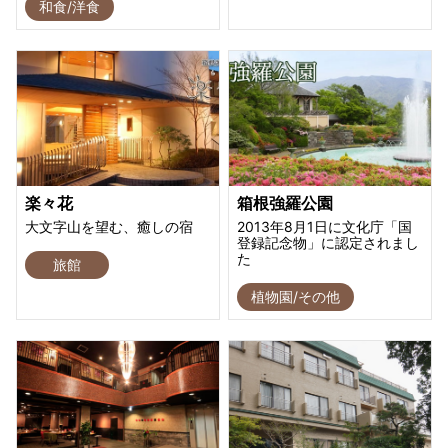
和食/洋食
楽々花
箱根強羅公園
大文字山を望む、癒しの宿
2013年8月1日に文化庁「国
登録記念物」に認定されまし
た
旅館
植物園/その他