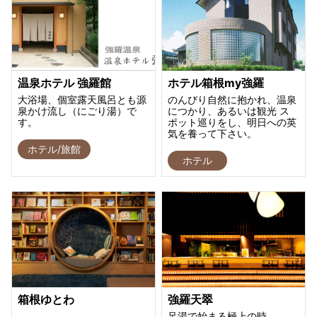
温泉ホテル 強羅館
ホテル箱根my強羅
大浴場、個室露天風呂とも源
のんびり自然に抱かれ、温泉
泉かけ流し（にごり湯）で
につかり、あるいは観光 ス
す。
ポット巡りをし、明日への英
気を養って下さい。
ホテル/旅館
ホテル
箱根ゆとわ
強羅天翠
足湯で始まる極上の時