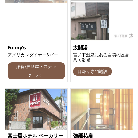
Funny's
太閤湯
アメリカンダイナー&バー
宮ノ下温泉にある自噴の区営
共同浴場
洋食/居酒屋・スナッ
日帰り専門施設
ク・バー
富士屋ホテル ベーカリー
強羅花扇