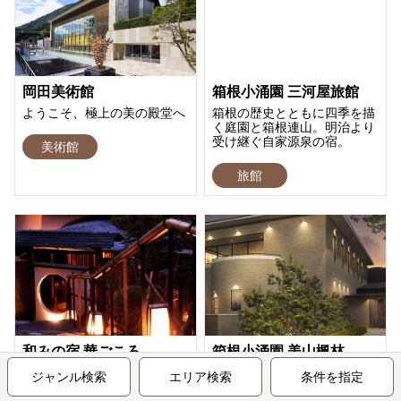
岡田美術館
箱根小涌園 三河屋旅館
ようこそ、極上の美の殿堂へ
箱根の歴史とともに四季を描
く庭園と箱根連山。明治より
受け継ぐ自家源泉の宿。
美術館
旅館
和みの宿 華ごころ
箱根小涌園 美山楓林
一客一亭 心のこもったおも
新しいスタイルの温泉宿
ジャンル検索
エリア検索
条件を指定
てなし