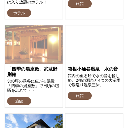
は入り放題のホテル！
旅館
ホテル
「四季の湯座敷」武蔵野
箱根小涌谷温泉 水の音
別館
館内の至る所で水の音を愉し
め、2種の源泉と4つの大浴場
300坪の渓谷に広がる湯殿
で湯巡り温泉三昧。
「四季の湯座敷」で日頃の喧
騒を忘れて・・
旅館
旅館