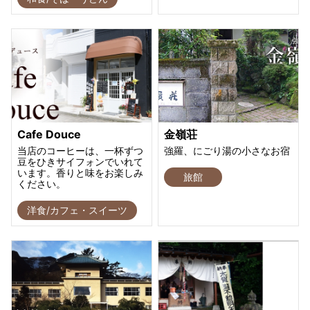
Cafe Douce
金嶺荘
当店のコーヒーは、一杯ずつ
強羅、にごり湯の小さなお宿
豆をひきサイフォンでいれて
います。香りと味をお楽しみ
旅館
ください。
洋食/カフェ・スイーツ