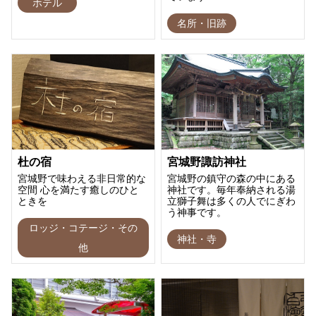
ホテル
名所・旧跡
杜の宿
宮城野諏訪神社
宮城野で味わえる非日常的な
宮城野の鎮守の森の中にある
空間 心を満たす癒しのひと
神社です。毎年奉納される湯
ときを
立獅子舞は多くの人でにぎわ
う神事です。
ロッジ・コテージ・その
神社・寺
他