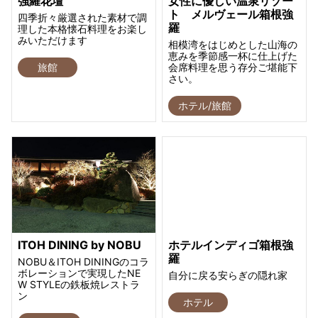
強羅花壇
女性に優しい温泉リゾー
ト メルヴェール箱根強
四季折々厳選された素材で調
羅
理した本格懐石料理をお楽し
みいただけます
相模湾をはじめとした山海の
恵みを季節感一杯に仕上げた
旅館
会席料理を思う存分ご堪能下
さい。
ホテル/旅館
ITOH DINING by NOBU
ホテルインディゴ箱根強
羅
NOBU＆ITOH DININGのコラ
ボレーションで実現したNE
自分に戻る安らぎの隠れ家
W STYLEの鉄板焼レストラ
ン
ホテル