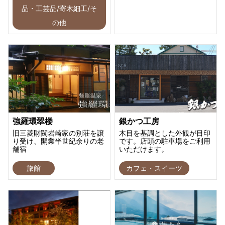
品・工芸品/寄木細工/そ
の他
強羅環翠楼
銀かつ工房
旧三菱財閥岩崎家の別荘を譲
木目を基調とした外観が目印
り受け、開業半世紀余りの老
です。店頭の駐車場をご利用
舗宿
いただけます。
旅館
カフェ・スイーツ