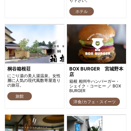
り下さい。
ホテル
桐谷箱根荘
BOX BURGER 宮城野本
店
にごり湯の美人湯温泉。女性
層に人気の現代風数寄屋造り
箱根 相州牛ハンバーガー・
の旅荘。
シェイク・コーヒー ／ BOX
BURGER
旅館
洋食/カフェ・スイーツ