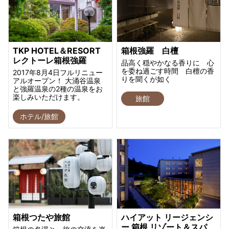
TKP HOTEL＆RESORT
箱根強羅 白檀
レクトーレ箱根強羅
品高く穏やかなる香りに 心
を委ね過ごす時間 白檀の香
2017年8月4日フルリニュー
りを聞くが如く
アルオープン！ 大涌谷温泉
と強羅温泉の2種の温泉をお
楽しみいただけます。
旅館
ホテル/旅館
箱根つたや旅館
ハイアット リージェンシ
ー 箱根 リゾート＆スパ