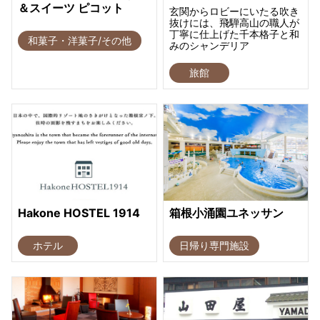
＆スイーツ ピコット
玄関からロビーにいたる吹き
抜けには、飛騨高山の職人が
丁寧に仕上げた千本格子と和
和菓子・洋菓子/その他
みのシャンデリア
旅館
Hakone HOSTEL 1914
箱根小涌園ユネッサン
ホテル
日帰り専門施設