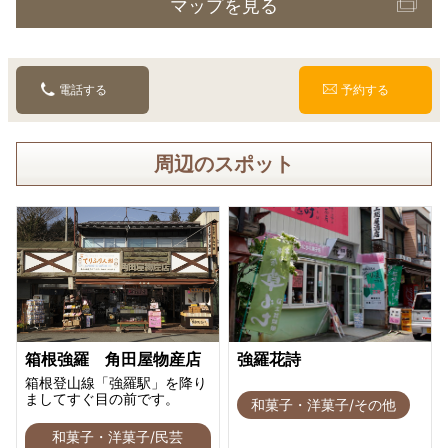
マップを見る
電話する
予約する
周辺のスポット
箱根強羅 角田屋物産店
強羅花詩
箱根登山線「強羅駅」を降り
ましてすぐ目の前です。
和菓子・洋菓子/その他
和菓子・洋菓子/民芸