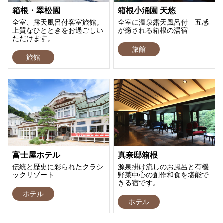
箱根・翠松園
箱根小涌園 天悠
全室、露天風呂付客室旅館。
全室に温泉露天風呂付 五感
上質なひとときをお過ごしい
が癒される箱根の湯宿
ただけます。
旅館
旅館
富士屋ホテル
真奈邸箱根
伝統と歴史に彩られたクラシ
源泉掛け流しのお風呂と有機
ックリゾート
野菜中心の創作和食を堪能で
きる宿です。
ホテル
ホテル