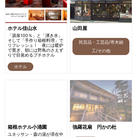
ホテル佳山水
山田屋
「源泉100％」と「湧き水」
そして「手作り箱根料理」で
民芸品・工芸品/寄木細
リフレッシュ！ 夜には暖炉
で寛ぎ、朝には野鳥のさえず
工/その他
りで目覚めるプチホテル
ホテル
箱根ホテル小涌園
強羅花扇 円かの杜
ユネッサン・森の湯が滞在中