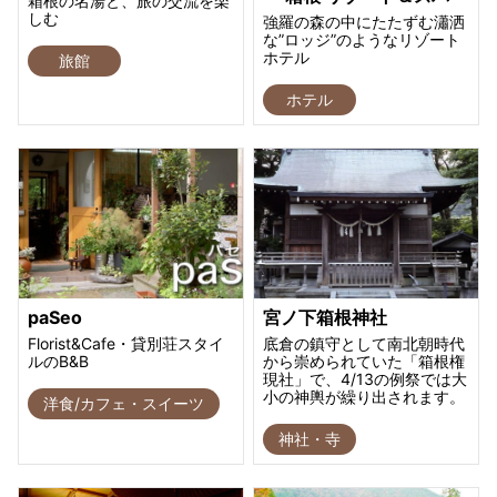
箱根の名湯と、旅の交流を楽
しむ
強羅の森の中にたたずむ瀟洒
な”ロッジ”のようなリゾート
ホテル
旅館
ホテル
paSeo
宮ノ下箱根神社
Florist&Cafe・貸別荘スタイ
底倉の鎮守として南北朝時代
ルのB&B
から崇められていた「箱根権
現社」で、4/13の例祭では大
小の神輿が繰り出されます。
洋食/カフェ・スイーツ
神社・寺