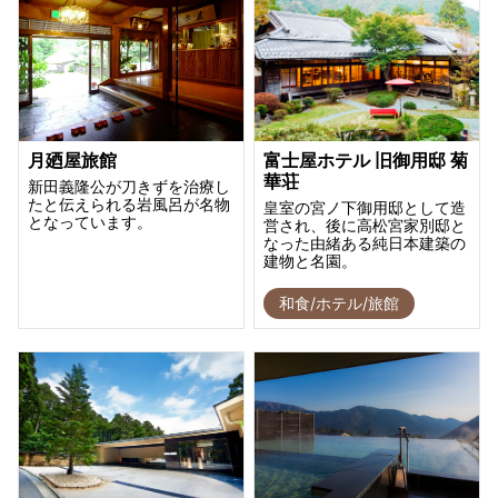
月廼屋旅館
富士屋ホテル 旧御用邸 菊
華荘
新田義隆公が刀きずを治療し
たと伝えられる岩風呂が名物
皇室の宮ノ下御用邸として造
となっています。
営され、後に高松宮家別邸と
なった由緒ある純日本建築の
建物と名園。
和食/ホテル/旅館