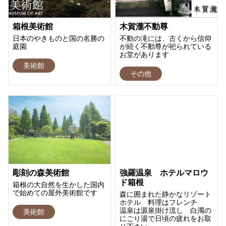
箱根美術館
木賀瀧不動尊
日本のやきものと国の名勝の
不動の滝には、古くから信仰
庭園
が続く不動尊が祀られている
お堂があります
美術館
その他
彫刻の森美術館
強羅温泉 ホテルマロウ
ド箱根
箱根の大自然を生かした国内
で始めての屋外美術館です
森に囲まれた静かなリゾート
ホテル 料理はフレンチ
温泉は源泉掛け流し 白濁の
美術館
にごり湯で日頃の疲れをお取