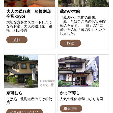
大人の隠れ家 箱根別邸
蔵のや本館
今宵koyoi
『蔵のや』名前の由来。
「蔵」とはこころのお宝を貯
大切な方をエスコートしたく
め込みます。 「蔵」の字に
なるお宿、大人の隠れ家 箱
願いを込め『蔵のや』といた
根 別邸今宵
しました。
旅館
旅館
奈可むら
かっ平寿し
そば処、北海道産のそば粉使
人気の秘伝 特製いなり寿司
用
和食/寿司
和食/そば・うどん