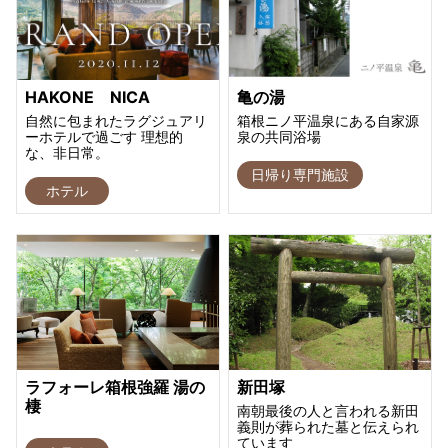
HAKONE NICA
亀の湯
自然に包まれたラグジュアリ
箱根ニノ平温泉にある自家源
ーホテルで過ごす 理想的
泉の共同浴場
な、非日常。
日帰り専門施設
ホテル
ラフォーレ箱根強羅 湯の
新田塚
棲
南朝最後の人と言われる新田
義則が葬られた墓と伝えられ
ています