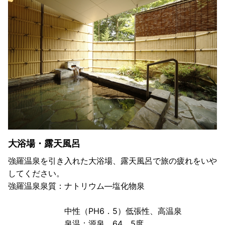
大浴場・露天風呂
強羅温泉を引き入れた大浴場、露天風呂で旅の疲れをいや
してください。
強羅温泉泉質：ナトリウム―塩化物泉
中性（PH6．5）低張性、高温泉
泉温：源泉 64．5度