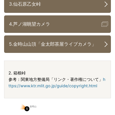
3.仙石原乙女峠
4.芦ノ湖眺望カメラ
5.金時山山頂「金太郎茶屋ライブカメラ」
2. 箱根峠
参考：関東地方整備局「リンク・著作権について」
h
ttps:
//www.ktr.mlit.go.jp/guide/cop
yright.html