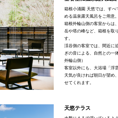
箱根小涌園 天悠では、すべ
める温泉露天風呂をご用意
箱根外輪山側の客室からは
岳や塔の峰など、箱根を取
す。
渓谷側の客室では、間近に
ぎの音による、自然との一
外輪山側）
客室以外にも、大浴場「浮
天気が良ければ朝日が望め
せてくれます。
天悠テラス