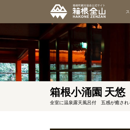
ス
箱根小涌園 天悠
全室に温泉露天風呂付 五感が癒され