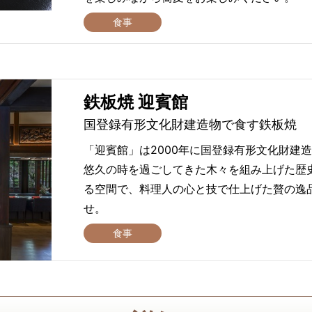
食事
鉄板焼 迎賓館
国登録有形文化財建造物で食す鉄板焼
「迎賓館」は2000年に国登録有形文化財建
悠久の時を過ごしてきた木々を組み上げた歴
る空間で、料理人の心と技で仕上げた贅の逸
せ。
食事