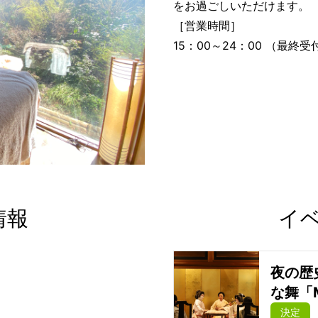
をお過ごしいただけます。
［営業時間］
15：00～24：00 （最終受
情報
イ
夜の歴
な舞「M
決定