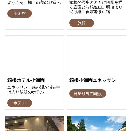
ようこそ、極上の美の殿堂へ
箱根の歴史とともに四季を描
く庭園と箱根連山。明治より
受け継ぐ自家源泉の宿。
美術館
旅館
箱根ホテル小涌園
箱根小涌園ユネッサン
ユネッサン・森の湯が滞在中
は入り放題のホテル！
日帰り専門施設
ホテル