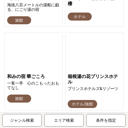
棲
海抜八百メートルの湯船に戯
る、にごり湯の宿
ホテル
旅館
和みの宿 華ごころ
箱根湯の花プリンスホテ
ル
一客一亭 心のこもったおも
てなし
プリンスホテルズ&リゾーツ
旅館
ホテル/旅館
ジャンル検索
エリア検索
条件を指定