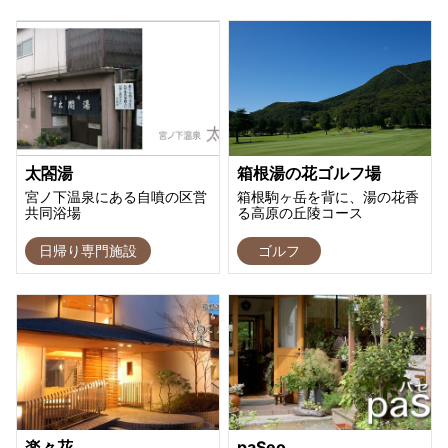
太閤湯
箱根湯の花ゴルフ場
宮ノ下温泉にある自噴の区営
箱根駒ヶ岳を背に、湯の花香
共同浴場
る高原の丘陵コース
日帰り専門施設
ゴルフ
楽々花
paSeo