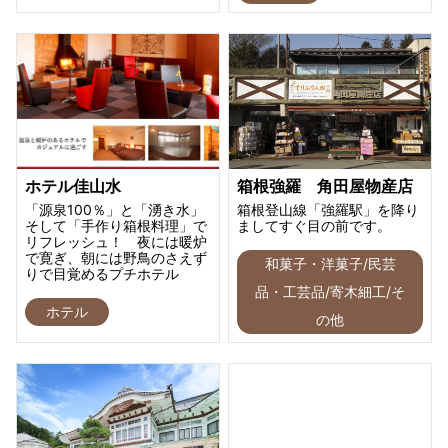
ホテル佳山水
箱根強羅 角田屋物産店
「源泉100％」と「湧き水」
箱根登山線「強羅駅」を降り
そして「手作り箱根料理」で
ましてすぐ目の前です。
リフレッシュ！ 夜には暖炉
で寛ぎ、朝には野鳥のさえず
和菓子・洋菓子/民芸
りで目覚めるプチホテル
品・工芸品/寄木細工/そ
ホテル
の他