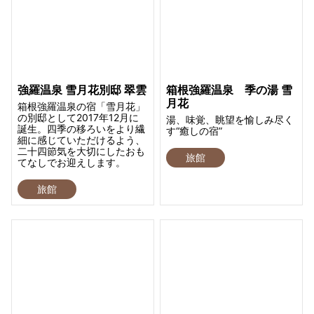
強羅温泉 雪月花別邸 翠雲
箱根強羅温泉 季の湯 雪
月花
箱根強羅温泉の宿「雪月花」
の別邸として2017年12月に
湯、味覚、眺望を愉しみ尽く
誕生。四季の移ろいをより繊
す“癒しの宿”
細に感じていただけるよう、
二十四節気を大切にしたおも
旅館
てなしでお迎えします。
旅館