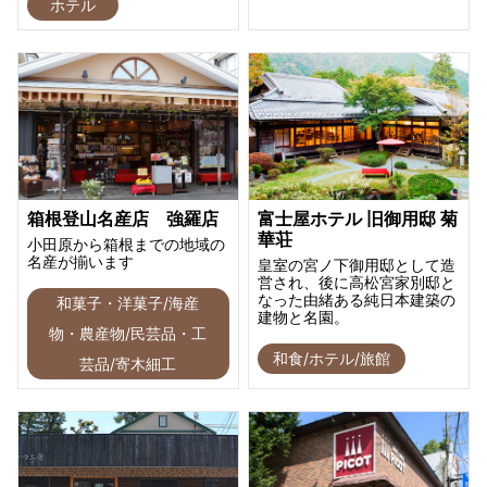
ホテル
箱根登山名産店 強羅店
富士屋ホテル 旧御用邸 菊
華荘
小田原から箱根までの地域の
名産が揃います
皇室の宮ノ下御用邸として造
営され、後に高松宮家別邸と
なった由緒ある純日本建築の
和菓子・洋菓子/海産
建物と名園。
物・農産物/民芸品・工
和食/ホテル/旅館
芸品/寄木細工