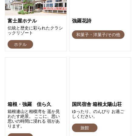
富士屋ホテル
強羅花詩
伝統と歴史に彩られたクラシ
ックリゾート
和菓子・洋菓子/その他
ホテル
箱根・強羅 佳ら久
国民宿舎 箱根太陽山荘
箱根連山と相模湾を 遥か見
ゆったり、のんびり お過ご
わたす絶景。 ここに、思い
しください。
思いの時間に浸れる 宿があ
ります。
旅館