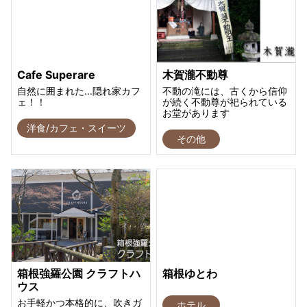
Cafe Superare
木賀瀧不動尊
自然に囲まれた...隠れ家カフ
不動の滝には、古くから信仰
ェ！！
が続く不動尊が祀られている
お堂があります
洋食/カフェ・スイーツ
その他
箱根強羅公園 クラフトハ
箱根ゆとわ
ウス
お手軽かつ本格的に、吹きガ
ホテル