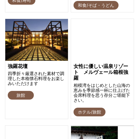
和食/寿司
和食/そば・うどん
強羅花壇
女性に優しい温泉リゾー
ト メルヴェール箱根強
四季折々厳選された素材で調
羅
理した本格懐石料理をお楽し
みいただけます
相模湾をはじめとした山海の
恵みを季節感一杯に仕上げた
旅館
会席料理を思う存分ご堪能下
さい。
ホテル/旅館