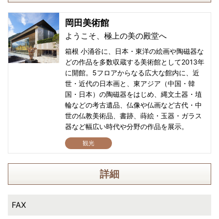
岡田美術館
ようこそ、極上の美の殿堂へ
箱根 小涌谷に、日本・東洋の絵画や陶磁器な
どの作品を多数収蔵する美術館として2013年
に開館。5フロアからなる広大な館内に、近
世・近代の日本画と、東アジア（中国・韓
国・日本）の陶磁器をはじめ、縄文土器・埴
輪などの考古遺品、仏像や仏画など古代・中
世の仏教美術品、書跡、蒔絵・玉器・ガラス
器など幅広い時代や分野の作品を展示。
観光
詳細
FAX