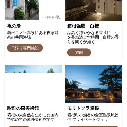
亀の湯
箱根強羅 白檀
箱根ニノ平温泉にある自家源
品高く穏やかなる香りに 心
泉の共同浴場
を委ね過ごす時間 白檀の香
りを聞くが如く
日帰り専門施設
旅館
彫刻の森美術館
モリトソラ箱根
箱根の大自然を生かした国内
箱根町小涌谷の全室温泉風呂
で始めての屋外美術館です
付 プライベートヴィラ