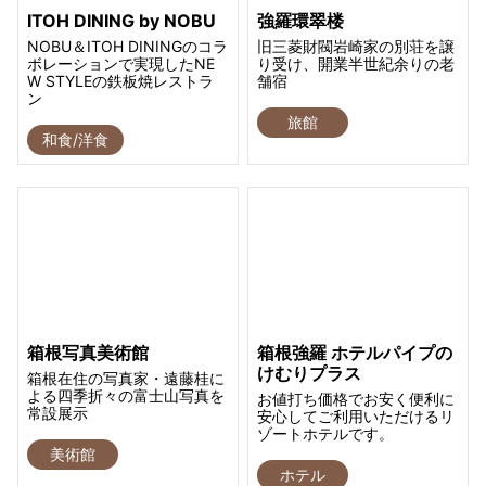
ITOH DINING by NOBU
強羅環翠楼
NOBU＆ITOH DININGのコラ
旧三菱財閥岩崎家の別荘を譲
ボレーションで実現したNE
り受け、開業半世紀余りの老
W STYLEの鉄板焼レストラ
舗宿
ン
旅館
和食/洋食
箱根写真美術館
箱根強羅 ホテルパイプの
けむりプラス
箱根在住の写真家・遠藤桂に
よる四季折々の富士山写真を
お値打ち価格でお安く便利に
常設展示
安心してご利用いただけるリ
ゾートホテルです。
美術館
ホテル