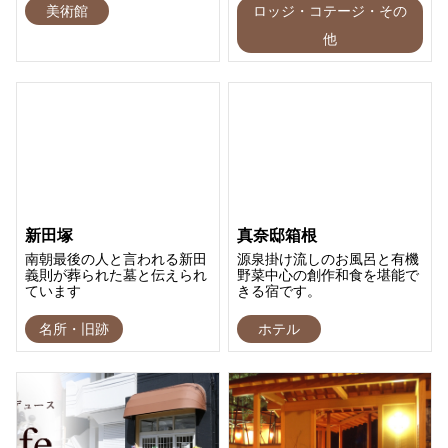
美術館
ロッジ・コテージ・その
他
新田塚
真奈邸箱根
南朝最後の人と言われる新田
源泉掛け流しのお風呂と有機
義則が葬られた墓と伝えられ
野菜中心の創作和食を堪能で
ています
きる宿です。
名所・旧跡
ホテル