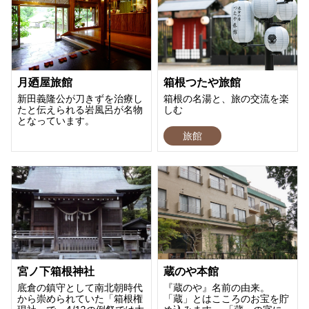
月廼屋旅館
箱根つたや旅館
新田義隆公が刀きずを治療し
箱根の名湯と、旅の交流を楽
たと伝えられる岩風呂が名物
しむ
となっています。
旅館
宮ノ下箱根神社
蔵のや本館
底倉の鎮守として南北朝時代
『蔵のや』名前の由来。
から崇められていた「箱根権
「蔵」とはこころのお宝を貯