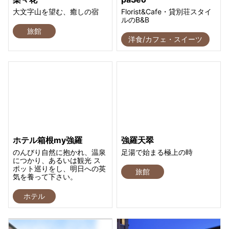
大文字山を望む、癒しの宿
Florist&Cafe・貸別荘スタイ
ルのB&B
旅館
洋食/カフェ・スイーツ
ホテル箱根my強羅
強羅天翠
のんびり自然に抱かれ、温泉
足湯で始まる極上の時
につかり、あるいは観光 ス
ポット巡りをし、明日への英
旅館
気を養って下さい。
ホテル