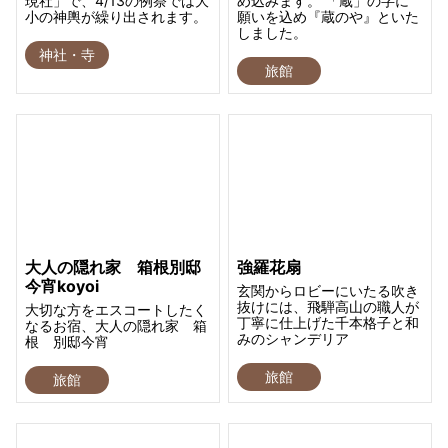
現社」で、4/13の例祭では大
め込みます。 「蔵」の字に
小の神輿が繰り出されます。
願いを込め『蔵のや』といた
しました。
神社・寺
旅館
大人の隠れ家 箱根別邸
強羅花扇
今宵koyoi
玄関からロビーにいたる吹き
抜けには、飛騨高山の職人が
大切な方をエスコートしたく
丁寧に仕上げた千本格子と和
なるお宿、大人の隠れ家 箱
みのシャンデリア
根 別邸今宵
旅館
旅館