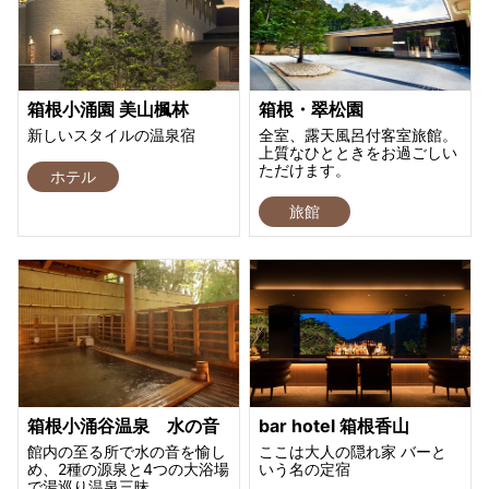
箱根小涌園 美山楓林
箱根・翠松園
新しいスタイルの温泉宿
全室、露天風呂付客室旅館。
上質なひとときをお過ごしい
ただけます。
ホテル
旅館
箱根小涌谷温泉 水の音
bar hotel 箱根香山
館内の至る所で水の音を愉し
ここは大人の隠れ家 バーと
め、2種の源泉と4つの大浴場
いう名の定宿
で湯巡り温泉三昧。