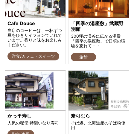
Cafe Douce
「四季の湯座敷」武蔵野
別館
当店のコーヒーは、一杯ずつ
豆をひきサイフォンでいれて
300坪の渓谷に広がる湯殿
います。香りと味をお楽しみ
「四季の湯座敷」で日頃の喧
ください。
騒を忘れて・・
洋食/カフェ・スイーツ
旅館
かっ平寿し
奈可むら
人気の秘伝 特製いなり寿司
そば処、北海道産のそば粉使
用