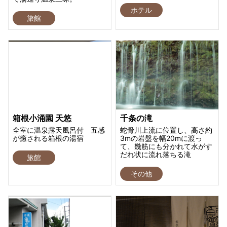
ホテル
旅館
箱根小涌園 天悠
千条の滝
全室に温泉露天風呂付 五感
蛇骨川上流に位置し、高さ約
が癒される箱根の湯宿
3mの岩盤を幅20mに渡っ
て、幾筋にも分かれて水がす
だれ状に流れ落ちる滝
旅館
その他