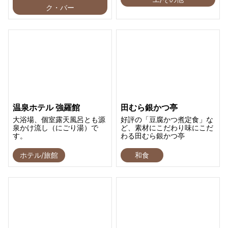
ク・バー
温泉ホテル 強羅館
田むら銀かつ亭
大浴場、個室露天風呂とも源
好評の「豆腐かつ煮定食」な
泉かけ流し（にごり湯）で
ど、素材にこだわり味にこだ
す。
わる田むら銀かつ亭
ホテル/旅館
和食