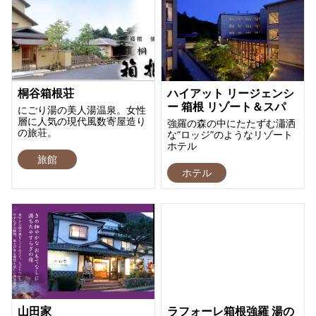
桐谷箱根荘
ハイアット リージェンシ
ー 箱根 リゾート＆スパ
にごり湯の美人湯温泉。女性
層に人気の現代風数寄屋造り
強羅の森の中にたたずむ瀟洒
の旅荘。
な”ロッジ”のようなリゾート
ホテル
旅館
ホテル
山田家
ラフォーレ箱根強羅 湯の