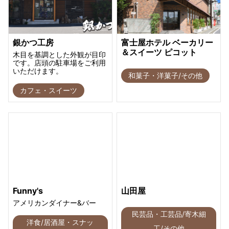
銀かつ工房
富士屋ホテル ベーカリー
＆スイーツ ピコット
木目を基調とした外観が目印
です。店頭の駐車場をご利用
いただけます。
和菓子・洋菓子/その他
カフェ・スイーツ
Funny's
山田屋
アメリカンダイナー&バー
民芸品・工芸品/寄木細
洋食/居酒屋・スナッ
工/その他