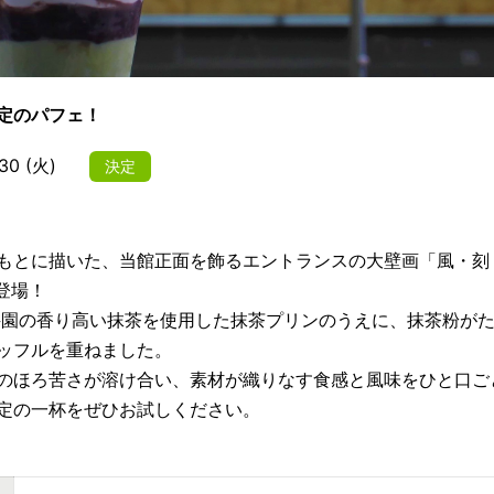
定のパフェ！
0 (火)
決定
もとに描いた、当館正面を飾るエントランスの大壁画「風・刻
登場！
荒井園の香り高い抹茶を使用した抹茶プリンのうえに、抹茶粉が
ッフルを重ねました。
のほろ苦さが溶け合い、素材が織りなす食感と風味をひと口ご
定の一杯をぜひお試しください。