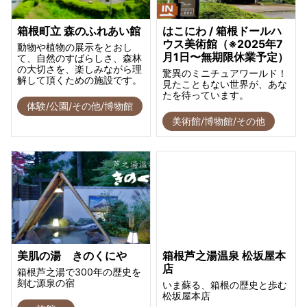
箱根町立 森のふれあい館
はこにわ / 箱根ドールハ
ウス美術館（※2025年7
動物や植物の展示をとおし
月1日〜無期限休業予定）
て、自然のすばらしさ、森林
の大切さを、楽しみながら理
驚異のミニチュアワールド！
解して頂くための施設です。
見たこともない世界が、あな
たを待っています。
体験/公園/その他/博物館
美術館/博物館/その他
美肌の湯 きのくにや
箱根芦之湯温泉 松坂屋本
店
箱根芦之湯で300年の歴史を
刻む源泉の宿
いま蘇る、箱根の歴史と歩む
松坂屋本店