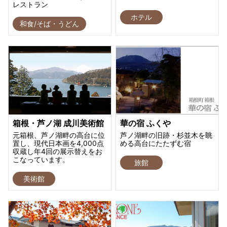
レストラン
ホテル
和食/そば・うどん
箱根・芦ノ湖 成川美術館
華の宿 ふくや
元箱根、芦ノ湖畔の高台に位
芦ノ湖畔の旧跡・杉並木を眺
置し、現代日本画を4,000点
める高台にたたずむ宿
収蔵し年4回の展示替えをお
こなっています。
旅館
美術館