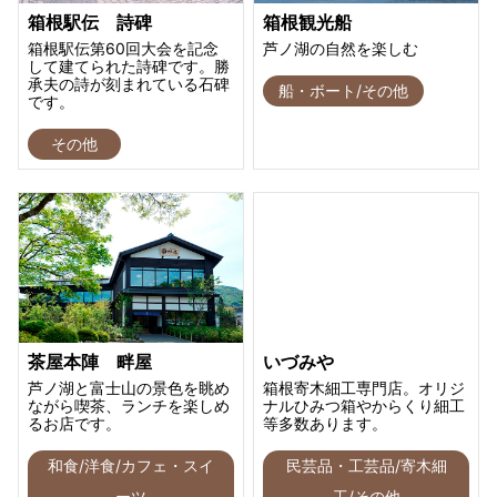
箱根駅伝 詩碑
箱根観光船
箱根駅伝第60回大会を記念
芦ノ湖の自然を楽しむ
して建てられた詩碑です。勝
承夫の詩が刻まれている石碑
船・ボート/その他
です。
その他
茶屋本陣 畔屋
いづみや
芦ノ湖と富士山の景色を眺め
箱根寄木細工専門店。オリジ
ながら喫茶、ランチを楽しめ
ナルひみつ箱やからくり細工
るお店です。
等多数あります。
和食/洋食/カフェ・スイ
民芸品・工芸品/寄木細
ーツ
工/その他