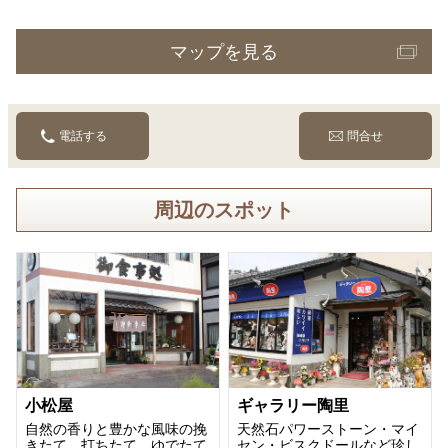
マップを見る
電話する
問合せ
周辺のスポット
小松屋
ギャラリー陶里
自然の香りと豊かな風味の挽
天然石パワーストーン・マイ
きたて、打ちたて、ゆでたて
セン・ビスクドールなど珍し