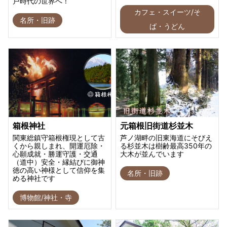
戸時代の世界へ！
カフェ・スイーツ/そ
名所・旧跡
ば・うどん
箱根神社
元箱根旧街道杉並木
関東総鎮守箱根権現として古
芦ノ湖畔の旧東海道にそびえ
くから親しまれ、開運厄除・
る杉並木は樹齢最高350年の
心願成就・勝運守護・交通
大木が並んでいます
（道中）安全・縁結びに御神
徳の高い神様として信仰を集
名所・旧跡
める神社です
博物館/神社・寺