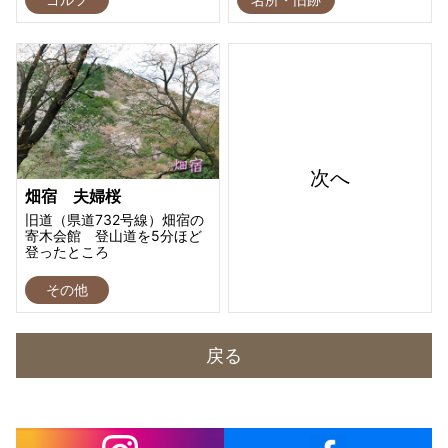
次へ
畑宿 夫婦桜
旧道（県道732号線）畑宿の
寄木会館 登山道を5分ほど
登ったところ
その他
戻る