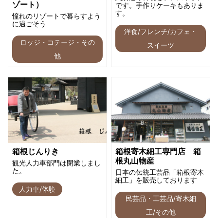
ゾート）
です。手作りケーキもありま
す。
憧れのリゾートで暮らすよう
に過ごそう
洋食/フレンチ/カフェ・
ロッジ・コテージ・その
スイーツ
他
箱根じんりき
箱根寄木細工専門店 箱
根丸山物産
観光人力車部門は閉業しまし
た。
日本の伝統工芸品「箱根寄木
細工」を販売しております
人力車/体験
民芸品・工芸品/寄木細
工/その他