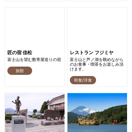
匠の宿 佳松
レストラン フジミヤ
富士山を望む数寄屋造りの宿
富士山と芦ノ湖を眺めながら
のお食事・喫茶をお楽しみ頂
けます。
旅館
和食/洋食