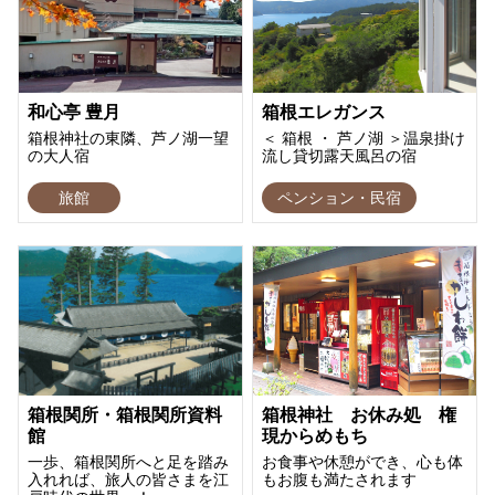
和心亭 豊月
箱根エレガンス
箱根神社の東隣、芦ノ湖一望
＜ 箱根 ・ 芦ノ湖 ＞温泉掛け
の大人宿
流し貸切露天風呂の宿
旅館
ペンション・民宿
箱根関所・箱根関所資料
箱根神社 お休み処 権
館
現からめもち
一歩、箱根関所へと足を踏み
お食事や休憩ができ、心も体
入れれば、旅人の皆さまを江
もお腹も満たされます