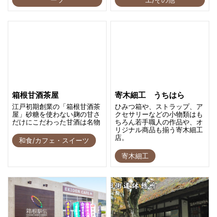
箱根甘酒茶屋
寄木細工 うちはら
江戸初期創業の「箱根甘酒茶
ひみつ箱や、ストラップ、ア
屋」砂糖を使わない麹の甘さ
クセサリーなどの小物類はも
だけにこだわった甘酒は名物
ちろん若手職人の作品や、オ
リジナル商品も揃う寄木細工
店。
和食/カフェ・スイーツ
寄木細工