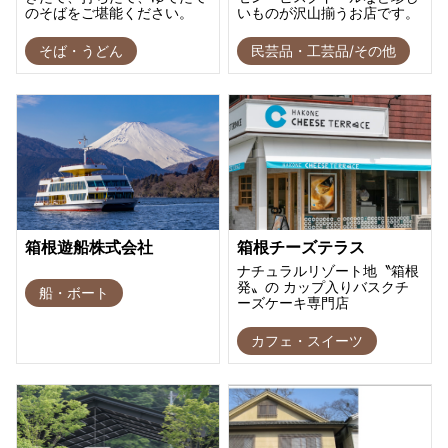
のそばをご堪能ください。
いものが沢山揃うお店です。
そば・うどん
民芸品・工芸品/その他
箱根遊船株式会社
箱根チーズテラス
ナチュラルリゾート地〝箱根
発〟の カップ入りバスクチ
船・ボート
ーズケーキ専門店
カフェ・スイーツ