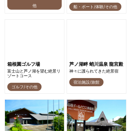
他
船・ボート/体験/その他
箱根園ゴルフ場
芦ノ湖畔 蛸川温泉 龍宮殿
富士山と芦ノ湖を望む絶景リ
神々に護られてきた絶景宿
ゾートコース
宿泊施設/旅館
ゴルフ/その他