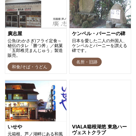
廣志屋
ケンペル・バーニーの碑
公魚(わかさぎ)フライ定食～
日本を愛した二人の外国人、
秘伝のタレ「勝つ丼」／銘菓
ケンペルとバーニーを讃える
「五郎稚児まんじゅう」製造
碑です。
販売。
名所・旧跡
和食/そば・うどん
いせや
VIALA箱根湖悠 東急ハー
ヴェストクラブ
元箱根、芦ノ湖畔にある和風