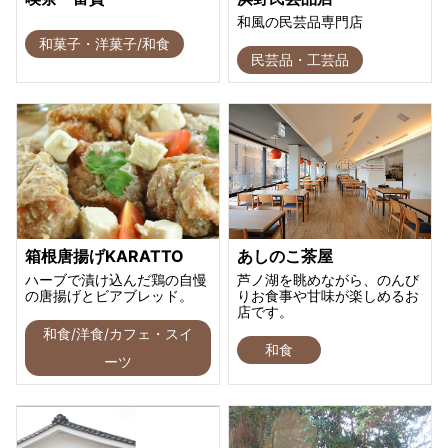
和風の民芸品専門店
和菓子・洋菓子/和食
民芸品・工芸品
箱根唐揚げKARATTO
あしのこ茶屋
ハーブで漬け込んだ鶏の自慢
芦ノ湖を眺めながら、のんび
の唐揚げとビアブレッド。
りお食事や甘味が楽しめるお
店です。
和食/洋食/カフェ・スイ
和食
ーツ