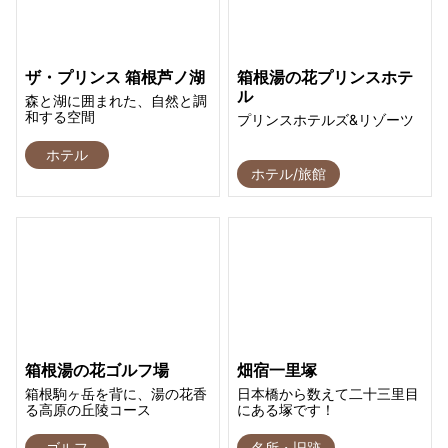
ザ・プリンス 箱根芦ノ湖
箱根湯の花プリンスホテ
ル
森と湖に囲まれた、自然と調
和する空間
プリンスホテルズ&リゾーツ
ホテル
ホテル/旅館
箱根湯の花ゴルフ場
畑宿一里塚
箱根駒ヶ岳を背に、湯の花香
日本橋から数えて二十三里目
る高原の丘陵コース
にある塚です！
ゴルフ
名所・旧跡