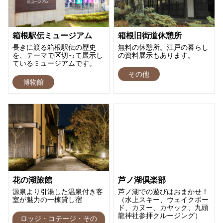
箱根駅伝ミュージアム
箱根旧街道休憩所
長きに渡る箱根駅伝の歴史
無料の休憩所。江戸の暮らし
を、テーマで区切って展示し
の資料展示もあります。
ているミュージアムです。
その他
博物館
花の湖旅館
芦ノ湖倶楽部
源泉より引湯した温泉付き客
芦ノ湖での遊びはおまかせ！
室が魅力の一棟貸し宿
（水上スキー、ウェイクボー
ド、カヌー、カヤック、九頭
龍神社参拝クルージング）
ロッジ・コテージ・その