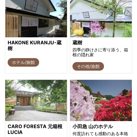
HAKONE KURANJU-蔵
蔵樹
樹
四季の静けさに寄り添う、箱
根の隠れ家
ホテル/旅館
その他/旅館
CARO FORESTA 元箱根
小田急 山のホテル
LUCIA
何度訪れても感動のある本格