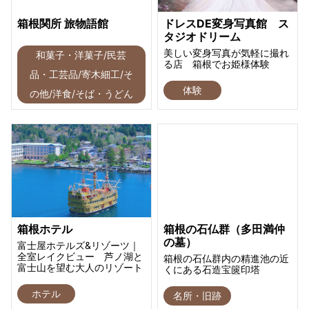
箱根関所 旅物語館
ドレスDE変身写真館 ス
タジオドリーム
美しい変身写真が気軽に撮れ
和菓子・洋菓子/民芸
る店 箱根でお姫様体験
品・工芸品/寄木細工/そ
体験
の他/洋食/そば・うどん
箱根ホテル
箱根の石仏群（多田満仲
の墓）
富士屋ホテルズ&リゾーツ｜
全室レイクビュー 芦ノ湖と
箱根の石仏群内の精進池の近
富士山を望む大人のリゾート
くにある石造宝篋印塔
ホテル
名所・旧跡