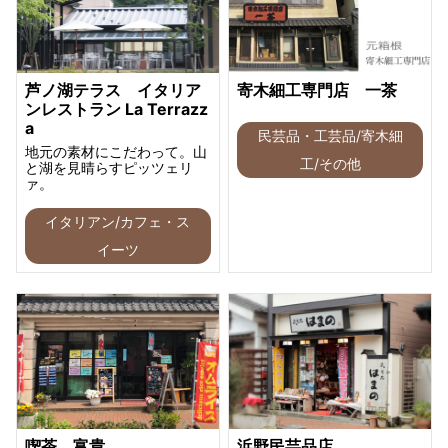
芦ノ湖テラス イタリア
寄木細工専門店 一茶
ンレストラン La Terrazz
a
民芸品・工芸品/寄木細
地元の素材にこだわって。山
工/その他
と湖を見晴らすピッツェリ
ァ。
イタリアン/カフェ・ス
イーツ
喫茶 富貴
浜野民芸品店