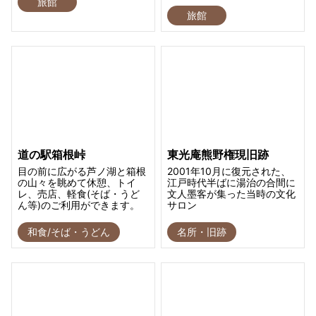
旅館
旅館
道の駅箱根峠
東光庵熊野権現旧跡
目の前に広がる芦ノ湖と箱根
2001年10月に復元された、
の山々を眺めて休憩、トイ
江戸時代半ばに湯治の合間に
レ、売店、軽食(そば・うど
文人墨客が集った当時の文化
ん等)のご利用ができます。
サロン
和食/そば・うどん
名所・旧跡