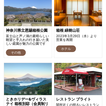
神奈川県立恩賜箱根公園
箱根 緑樹山荘
富士山と芦ノ湖の素晴らしい
2023年3月29日（水）より
眺望と手入れの行き届いた美
営業を再開
しい庭園が魅力の公園です
ホテル
その他
ときホリデー&ヴィラス
レストラン ブライト
テイ 箱根別邸（会員制リ
関所近くの明るいレストラン