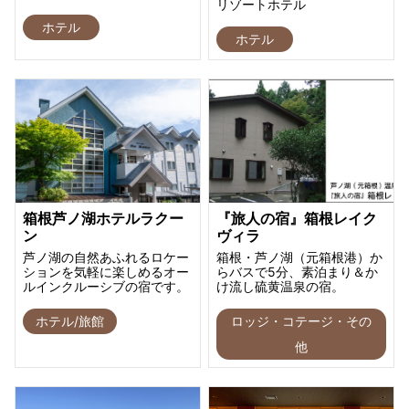
リゾートホテル
ホテル
ホテル
箱根芦ノ湖ホテルラクー
『旅人の宿』箱根レイク
ン
ヴィラ
芦ノ湖の自然あふれるロケー
箱根・芦ノ湖（元箱根港）か
ションを気軽に楽しめるオー
らバスで5分、素泊まり＆か
ルインクルーシブの宿です。
け流し硫黄温泉の宿。
ホテル/旅館
ロッジ・コテージ・その
他