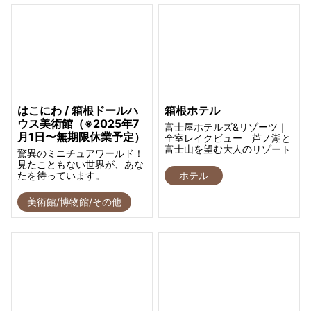
はこにわ / 箱根ドールハ
箱根ホテル
ウス美術館（※2025年7
富士屋ホテルズ&リゾーツ｜
月1日〜無期限休業予定）
全室レイクビュー 芦ノ湖と
富士山を望む大人のリゾート
驚異のミニチュアワールド！
見たこともない世界が、あな
たを待っています。
ホテル
美術館/博物館/その他