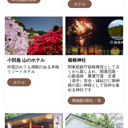
ホテル
小田急 山のホテル
箱根神社
何度訪れても感動のある本格
関東総鎮守箱根権現として古
リゾートホテル
くから親しまれ、開運厄除・
心願成就・勝運守護・交通
（道中）安全・縁結びに御神
ホテル
徳の高い神様として信仰を集
める神社です
博物館/神社・寺