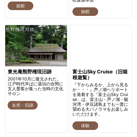
旅館
旅館
東光庵熊野権現旧跡
富士山Sky Cruise（旧箱
根遊覧）
2001年10月に復元された、
江戸時代半ばに湯治の合間に
『下からみるか、上から見る
文人墨客が集った当時の文化
か・・・』芦ノ湖ヘリポート
サロン
を発着する「富士山Sky Crui
se」は、富士山・芦ノ湖・駿
河湾・伊豆諸島までも一度に
名所・旧跡
望める大パノラマをお楽しみ
いただけます。
体験