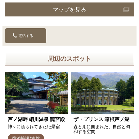
マップを見る
電話する
周辺のスポット
芦ノ湖畔 蛸川温泉 龍宮殿
ザ・プリンス 箱根芦ノ湖
神々に護られてきた絶景宿
森と湖に囲まれた、自然と調
和する空間
宿泊施設/旅館