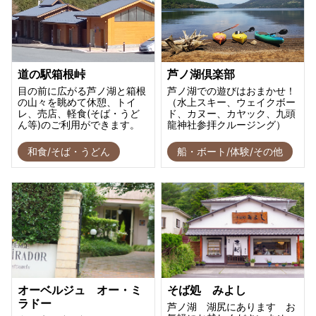
道の駅箱根峠
芦ノ湖倶楽部
目の前に広がる芦ノ湖と箱根
芦ノ湖での遊びはおまかせ！
の山々を眺めて休憩、トイ
（水上スキー、ウェイクボー
レ、売店、軽食(そば・うど
ド、カヌー、カヤック、九頭
ん等)のご利用ができます。
龍神社参拝クルージング）
和食/そば・うどん
船・ボート/体験/その他
オーベルジュ オー・ミ
そば処 みよし
ラドー
芦ノ湖 湖尻にあります お