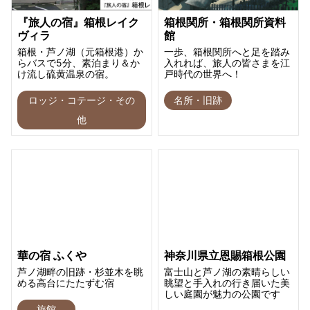
『旅人の宿』箱根レイク
箱根関所・箱根関所資料
ヴィラ
館
箱根・芦ノ湖（元箱根港）か
一歩、箱根関所へと足を踏み
らバスで5分、素泊まり＆か
入れれば、旅人の皆さまを江
け流し硫黄温泉の宿。
戸時代の世界へ！
ロッジ・コテージ・その
名所・旧跡
他
華の宿 ふくや
神奈川県立恩賜箱根公園
芦ノ湖畔の旧跡・杉並木を眺
富士山と芦ノ湖の素晴らしい
める高台にたたずむ宿
眺望と手入れの行き届いた美
しい庭園が魅力の公園です
旅館