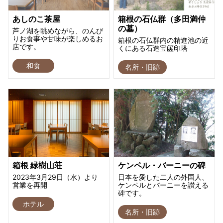
あしのこ茶屋
箱根の石仏群（多田満仲
の墓）
芦ノ湖を眺めながら、のんび
りお食事や甘味が楽しめるお
箱根の石仏群内の精進池の近
店です。
くにある石造宝篋印塔
和食
名所・旧跡
箱根 緑樹山荘
ケンペル・バーニーの碑
2023年3月29日（水）より
日本を愛した二人の外国人、
営業を再開
ケンペルとバーニーを讃える
碑です。
ホテル
名所・旧跡