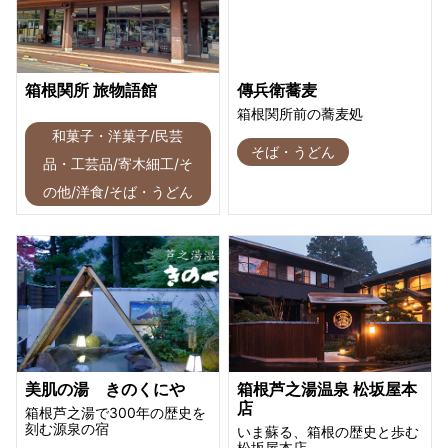
箱根関所 旅物語館
傳兵衛蕎麦
箱根関所前の蕎麦処
和菓子・洋菓子/民芸
そば・うどん
品・工芸品/寄木細工/そ
の他/洋食/そば・うどん
美肌の湯 きのくにや
箱根芦之湯温泉 松坂屋本
店
箱根芦之湯で300年の歴史を
刻む源泉の宿
いま蘇る、箱根の歴史と歩む
松坂屋本店