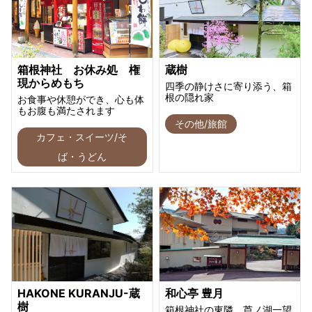
箱根神社 お休み処 権
蔵樹
現からめもち
四季の静けさに寄り添う、箱
根の隠れ家
お食事や休憩ができ、心も体
もお腹も満たされます
その他/旅館
カフェ・スイーツ/そ
ば・うどん
HAKONE KURANJU-蔵
和心亭 豊月
樹
箱根神社の東隣、芦ノ湖一望