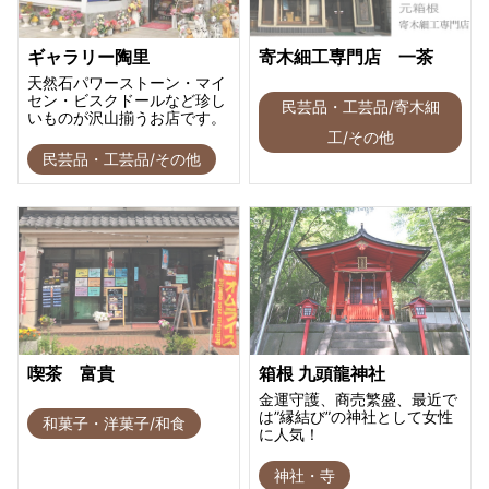
ギャラリー陶里
寄木細工専門店 一茶
天然石パワーストーン・マイ
セン・ビスクドールなど珍し
民芸品・工芸品/寄木細
いものが沢山揃うお店です。
工/その他
民芸品・工芸品/その他
喫茶 富貴
箱根 九頭龍神社
金運守護、商売繁盛、最近で
は”縁結び”の神社として女性
和菓子・洋菓子/和食
に人気！
神社・寺