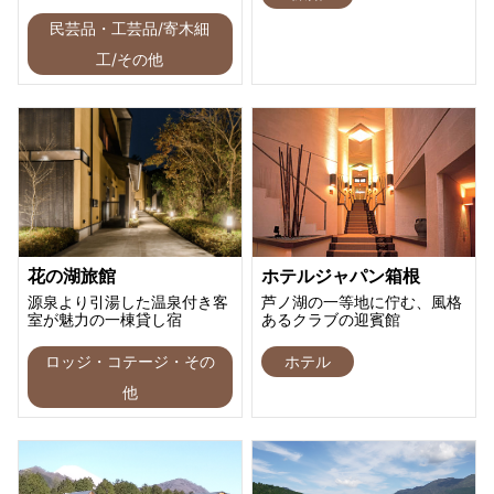
民芸品・工芸品/寄木細
工/その他
花の湖旅館
ホテルジャパン箱根
源泉より引湯した温泉付き客
芦ノ湖の一等地に佇む、風格
室が魅力の一棟貸し宿
あるクラブの迎賓館
ロッジ・コテージ・その
ホテル
他