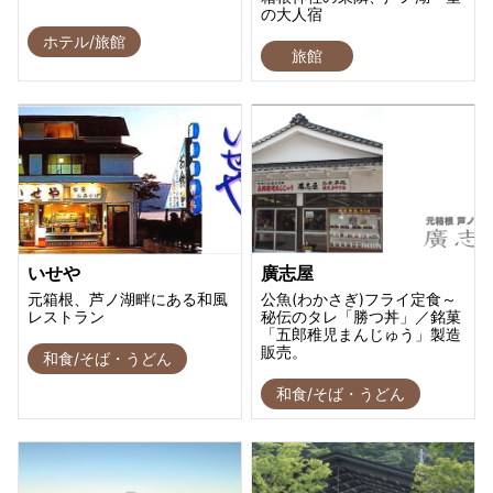
の大人宿
ホテル/旅館
旅館
いせや
廣志屋
元箱根、芦ノ湖畔にある和風
公魚(わかさぎ)フライ定食～
レストラン
秘伝のタレ「勝つ丼」／銘菓
「五郎稚児まんじゅう」製造
販売。
和食/そば・うどん
和食/そば・うどん