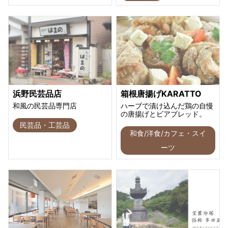
浜野民芸品店
箱根唐揚げKARATTO
和風の民芸品専門店
ハーブで漬け込んだ鶏の自慢
の唐揚げとビアブレッド。
民芸品・工芸品
和食/洋食/カフェ・スイ
ーツ