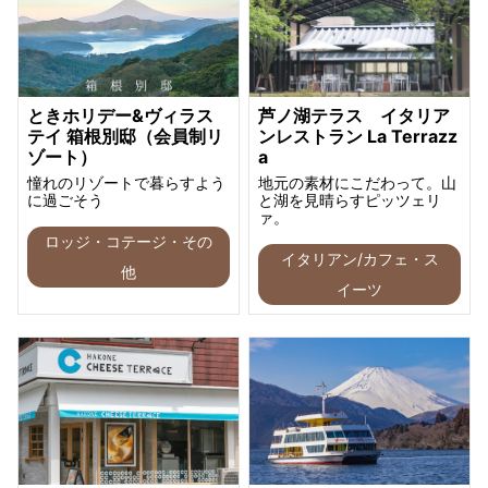
ときホリデー&ヴィラス
芦ノ湖テラス イタリア
テイ 箱根別邸（会員制リ
ンレストラン La Terrazz
ゾート）
a
憧れのリゾートで暮らすよう
地元の素材にこだわって。山
に過ごそう
と湖を見晴らすピッツェリ
ァ。
ロッジ・コテージ・その
イタリアン/カフェ・ス
他
イーツ