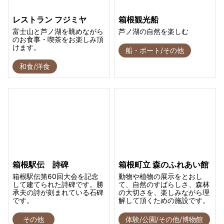
レストラン フジミヤ
箱根観光船
富士山と芦ノ湖を眺めながら
芦ノ湖の自然を楽しむ
のお食事・喫茶をお楽しみ頂
けます。
船・ボート/その他
和食/洋食
箱根駅伝 詩碑
箱根町立 森のふれあい館
箱根駅伝第60回大会を記念
動物や植物の展示をとおし
して建てられた詩碑です。勝
て、自然のすばらしさ、森林
承夫の詩が刻まれている石碑
の大切さを、楽しみながら理
です。
解して頂くための施設です。
その他
体験/公園/その他/博物館