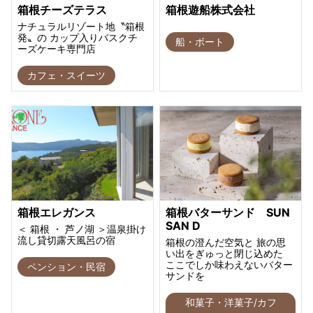
箱根チーズテラス
箱根遊船株式会社
ナチュラルリゾート地〝箱根
発〟の カップ入りバスクチ
船・ボート
ーズケーキ専門店
カフェ・スイーツ
箱根エレガンス
箱根バターサンド SUN
SAN D
＜ 箱根 ・ 芦ノ湖 ＞温泉掛け
流し貸切露天風呂の宿
箱根の澄んだ空気と 旅の思
い出をぎゅっと閉じ込めた
ここでしか味わえないバター
ペンション・民宿
サンドを
和菓子・洋菓子/カフ