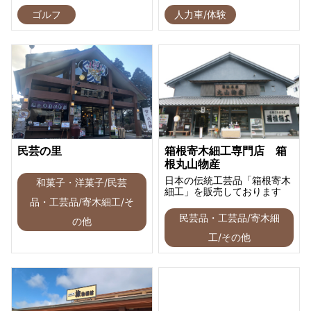
ゴルフ
人力車/体験
民芸の里
箱根寄木細工専門店 箱
根丸山物産
日本の伝統工芸品「箱根寄木
和菓子・洋菓子/民芸
細工」を販売しております
品・工芸品/寄木細工/そ
民芸品・工芸品/寄木細
の他
工/その他