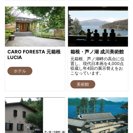
CARO FORESTA 元箱根
箱根・芦ノ湖 成川美術館
LUCIA
元箱根、芦ノ湖畔の高台に位
置し、現代日本画を4,000点
収蔵し年4回の展示替えをお
ホテル
こなっています。
美術館