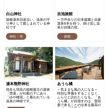
白山神社
吉池旅館
箱根湯本旧道沿い、温泉の守
一万坪余りの日本庭園と自家
り神として親しまれている神
源泉6本を持つ、掛け流し温
社です
泉が自慢の宿。
神社・寺
旅館
湯本熊野神社
あうら橘
現在も現役の箱根最古の源泉
～気ままな風の人になる～
「惣湯」が社殿の下にあり、
特別な準備をすることなく、
「ゆや権現」と慕われている
ふらりと訪れたくなる。「あ
温泉の神様です。
うら橘」が目指すのは、普段
着で来ることの出来る最高の