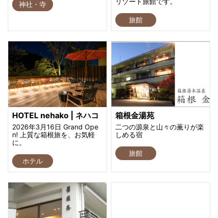
リゾート旅館です。
神社・寺
旅館
HOTEL nehako | ネハコ
箱根金湯苑
2026年3月16日 Grand Ope
二つの源泉と山々の薫りが楽
n! 上質な箱根旅を、お気軽
しめる宿
に。
旅館
ホテル