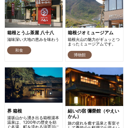
箱根とうふ茶屋 八十八
箱根ジオミュージアム
滋味深い大地の恵みを味わう
箱根火山の魅力がギュッとつ
まったミュージアムです。
和食
博物館
界 箱根
結いの宿 彌榮館（やえい
かん）
湯坂山から湧き出る箱根湯本
温泉は、1200年の歴史を紡
旅の疲れを癒す温泉と客室そ
ぐ名湯。町を流れる須雲川に
して季節のお料理でお迎えい