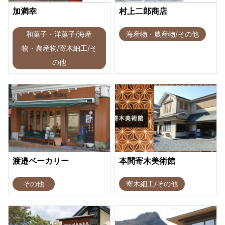
加満幸
村上二郎商店
和菓子・洋菓子/海産
海産物・農産物/その他
物・農産物/寄木細工/そ
の他
渡邉ベーカリー
本間寄木美術館
その他
寄木細工/その他