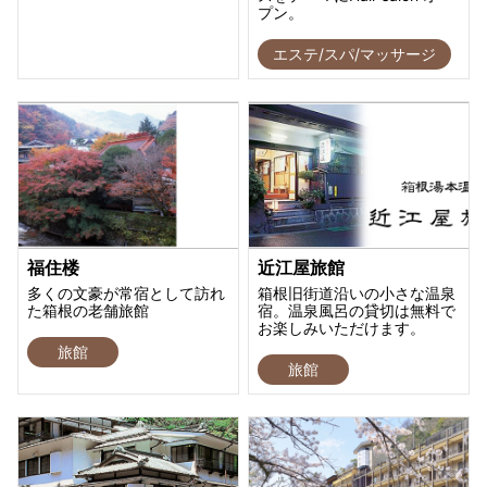
プン。
エステ/スパ/マッサージ
福住楼
近江屋旅館
多くの文豪が常宿として訪れ
箱根旧街道沿いの小さな温泉
た箱根の老舗旅館
宿。温泉風呂の貸切は無料で
お楽しみいただけます。
旅館
旅館