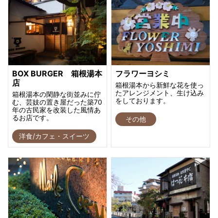
BOX BURGER 箱根湯本
フラワーヨシミ
店
箱根湯本から新鮮な花を使っ
たアレンジメント、生け込み
箱根湯本の閑静な街並みに佇
をしております。
む、芸妓の置き屋だった築70
年の古民家を改装した風情あ
るお店です。
その他
洋食/カフェ・スイーツ