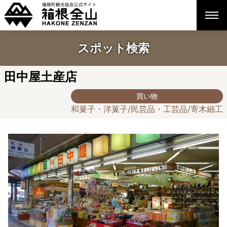
スポット検索
田中屋土産店
買い物
和菓子・洋菓子/民芸品・工芸品/寄木細工