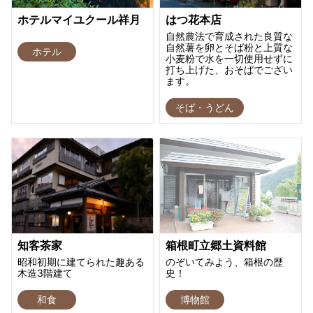
ホテルマイユクール祥月
はつ花本店
自然農法で育成された良質な
自然薯を卵とそば粉と上質な
ホテル
小麦粉で水を一切使用せずに
打ち上げた、おそばでござい
ます。
そば・うどん
知客茶家
箱根町立郷土資料館
昭和初期に建てられた趣ある
のぞいてみよう、箱根の歴
木造3階建て
史！
和食
博物館