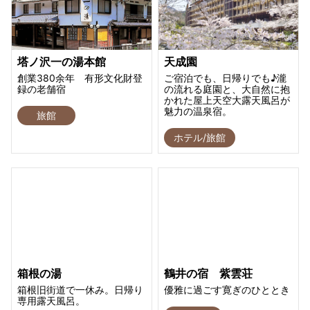
塔ノ沢一の湯本館
天成園
創業380余年 有形文化財登
ご宿泊でも、日帰りでも♪瀧
録の老舗宿
の流れる庭園と、大自然に抱
かれた屋上天空大露天風呂が
魅力の温泉宿。
旅館
ホテル/旅館
箱根の湯
鶴井の宿 紫雲荘
箱根旧街道で一休み。日帰り
優雅に過ごす寛ぎのひととき
専用露天風呂。