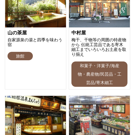
山の茶屋
中村屋
自家源泉の湯と四季を味わう
梅干、干物等の周囲の特産物
宿
から 伝統工芸品である寄木
細工までいろいろお土産を取
り揃え
旅館
和菓子・洋菓子/海産
物・農産物/民芸品・工
芸品/寄木細工