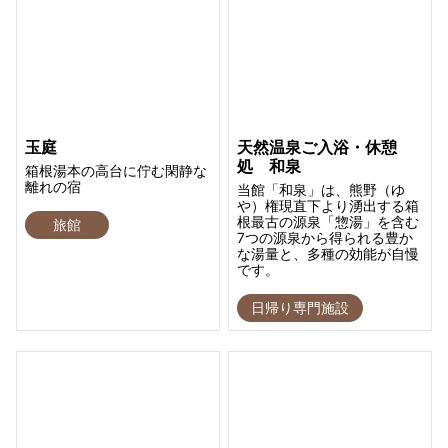
玉庭
天然温泉ご入浴・休憩
処 和泉
箱根湯本の高台に佇む閑静な
離れの宿
当館「和泉」は、熊野（ゆ
や）権現直下より湧出する箱
根最古の源泉「惣湯」を含む
旅館
7つの源泉から得られる豊か
な湯量と、多種の効能が自慢
です。
日帰り専門施設