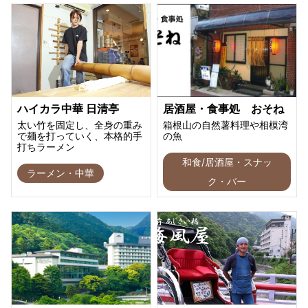
ハイカラ中華 日清亭
居酒屋・食事処 おそね
太い竹を固定し、全身の重み
箱根山の自然薯料理や相模湾
で麺を打っていく、本格的手
の魚
打ちラーメン
和食/居酒屋・スナッ
ラーメン・中華
ク・バー