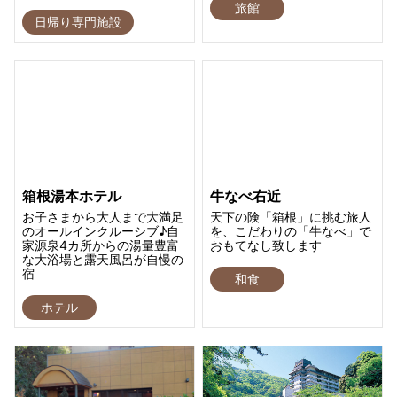
旅館
日帰り専門施設
箱根湯本ホテル
牛なべ右近
お子さまから大人まで大満足
天下の険「箱根」に挑む旅人
のオールインクルーシブ♪自
を、こだわりの「牛なべ」で
家源泉4カ所からの湯量豊富
おもてなし致します
な大浴場と露天風呂が自慢の
宿
和食
ホテル