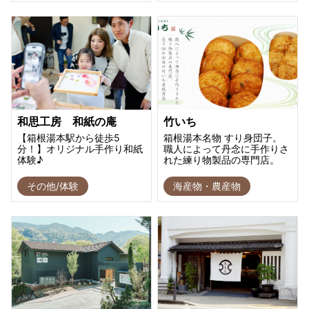
和思工房 和紙の庵
竹いち
【箱根湯本駅から徒歩5
箱根湯本名物 すり身団子。
分！】オリジナル手作り和紙
職人によって丹念に手作りさ
体験♪
れた練り物製品の専門店。
その他/体験
海産物・農産物