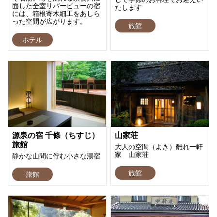
面した全室リバービューの宿
たします
には、箱根寄木細工をあしら
った空間が広がります。
旅館
ホテル
源泉の宿 千條（ちすじ）
山家荘
旅館
大人の空間（よき）離れ一軒
家 山家荘
静かな山間に佇む小さな湯宿
旅館
旅館