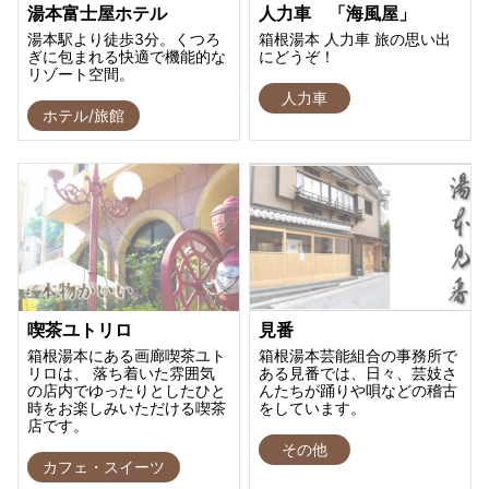
湯本富士屋ホテル
人力車 「海風屋」
湯本駅より徒歩3分。くつろ
箱根湯本 人力車 旅の思い出
ぎに包まれる快適で機能的な
にどうぞ！
リゾート空間。
人力車
ホテル/旅館
喫茶ユトリロ
見番
箱根湯本にある画廊喫茶ユト
箱根湯本芸能組合の事務所で
リロは、 落ち着いた雰囲気
ある見番では、日々、芸妓さ
の店内でゆったりとしたひと
んたちが踊りや唄などの稽古
時をお楽しみいただける喫茶
をしています。
店です。
その他
カフェ・スイーツ