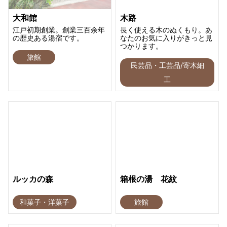
大和館
木路
江戸初期創業。創業三百余年
長く使える木のぬくもり。あ
の歴史ある湯宿です。
なたのお気に入りがきっと見
つかります。
旅館
民芸品・工芸品/寄木細
工
ルッカの森
箱根の湯 花紋
和菓子・洋菓子
旅館