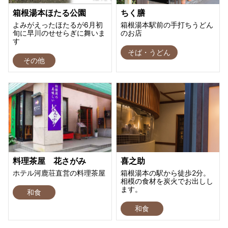
箱根湯本ほたる公園
ちく膳
よみがえったほたるが6月初
箱根湯本駅前の手打ちうどん
旬に早川のせせらぎに舞いま
のお店
す
そば・うどん
その他
料理茶屋 花さがみ
喜之助
ホテル河鹿荘直営の料理茶屋
箱根湯本の駅から徒歩2分。
相模の食材を炭火でお出しし
ます。
和食
和食