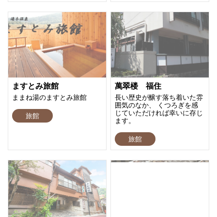
ますとみ旅館
萬翠楼 福住
ままね湯のますとみ旅館
長い歴史が醸す落ち着いた雰
囲気のなか、 くつろぎを感
じていただければ幸いに存じ
旅館
ます。
旅館