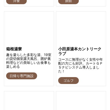
洋食
旅館
箱根湯寮
小田原湯本カントリーク
ラブ
趣を凝らした多彩な湯、19室
の貸切個室露天風呂、囲炉裏
コースに無理がなく女性や年
料理などの美味しいお食事も
配の方にも好評。カートＧＰ
楽しめる
Ｓナビシステム導入しまし
た！
日帰り専門施設
ゴルフ