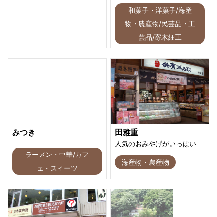
和菓子・洋菓子/海産
物・農産物/民芸品・工
芸品/寄木細工
みつき
田雅重
人気のおみやげがいっぱい
ラーメン・中華/カフ
海産物・農産物
ェ・スイーツ