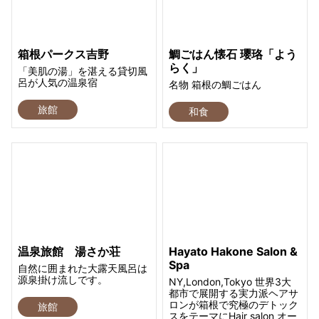
箱根パークス吉野
鯛ごはん懐石 瓔珞「よう
らく」
「美肌の湯」を湛える貸切風
呂が人気の温泉宿
名物 箱根の鯛ごはん
旅館
和食
温泉旅館 湯さか荘
Hayato Hakone Salon &
Spa
自然に囲まれた大露天風呂は
源泉掛け流しです。
NY,London,Tokyo 世界3大
都市で展開する実力派ヘアサ
ロンが箱根で究極のデトック
旅館
スをテーマにHair salon オー