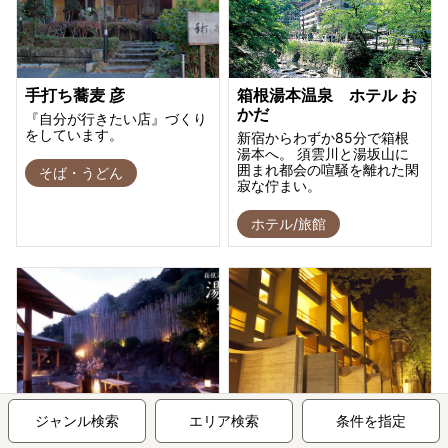
手打ち蕎麦 彦
箱根湯本温泉 ホテル お
かだ
『自分が行きたい店』づくり
をしています。
新宿からわずか85分で箱根
湯本へ。 須雲川と湯坂山に
囲まれ都会の喧騒を離れた閑
そば・うどん
寂な佇まい。
ホテル/旅館
湯の里 おかだ
金乃竹 塔ノ澤
ジャンル検索
エリア検索
条件を指定
露天風呂からは箱根の山々を
箱根で露天風呂付き客室の