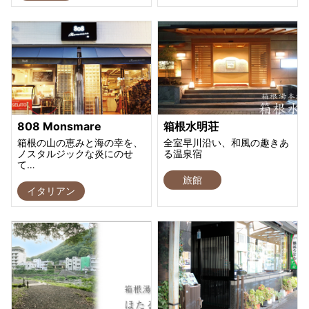
808 Monsmare
箱根水明荘
箱根の山の恵みと海の幸を、
全室早川沿い、和風の趣きあ
ノスタルジックな炎にのせ
る温泉宿
て…
旅館
イタリアン