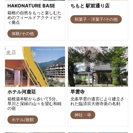
HAKONATURE BASE
ちもと 駅前通り店
箱根の自然をもっと楽しむた
めのフィールドアクティビテ
和菓子・洋菓子/その他
ィ拠点
体験/その他
ホテル河鹿荘
早雲寺
箱根湯本駅から歩いて5分。
北条早雲の遺言により建立さ
早川と深緑の山々を望む和純
れた臨済宗大徳寺派の名刹
の宿
神社・寺
ホテル/旅館