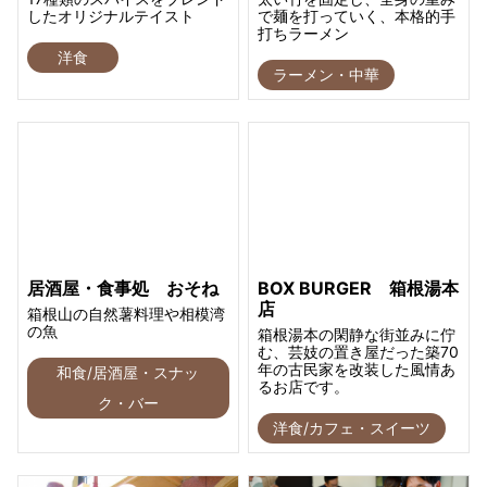
したオリジナルテイスト
で麺を打っていく、本格的手
打ちラーメン
洋食
ラーメン・中華
居酒屋・食事処 おそね
BOX BURGER 箱根湯本
店
箱根山の自然薯料理や相模湾
の魚
箱根湯本の閑静な街並みに佇
む、芸妓の置き屋だった築70
年の古民家を改装した風情あ
和食/居酒屋・スナッ
るお店です。
ク・バー
洋食/カフェ・スイーツ