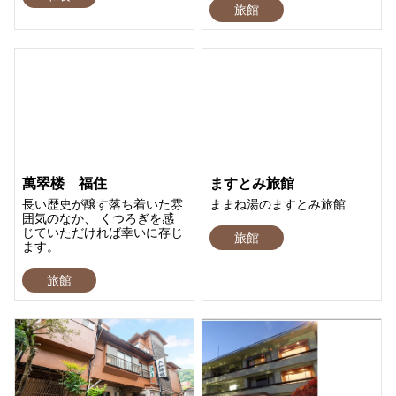
旅館
萬翠楼 福住
ますとみ旅館
長い歴史が醸す落ち着いた雰
ままね湯のますとみ旅館
囲気のなか、 くつろぎを感
じていただければ幸いに存じ
旅館
ます。
旅館