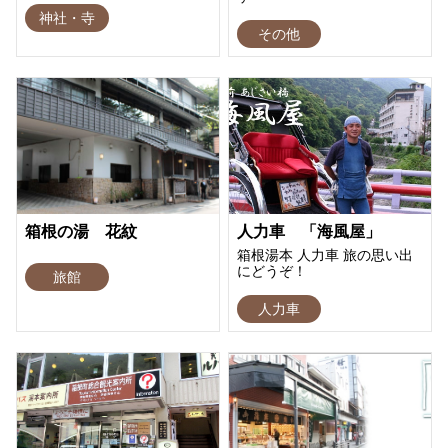
神社・寺
その他
箱根の湯 花紋
人力車 「海風屋」
箱根湯本 人力車 旅の思い出
にどうぞ！
旅館
人力車