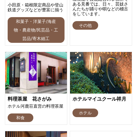
ある見番では、日々、芸妓さ
小田原・箱根限定商品や登山
んたちが踊りや唄などの稽古
鉄道グッズなどが豊富に揃う
をしています。
和菓子・洋菓子/海産
その他
物・農産物/民芸品・工
芸品/寄木細工
料理茶屋 花さがみ
ホテルマイユクール祥月
ホテル河鹿荘直営の料理茶屋
ホテル
和食