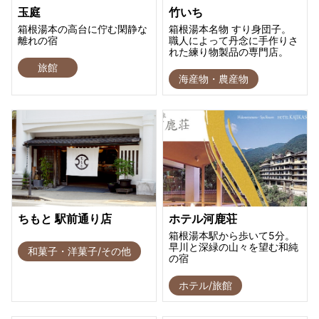
玉庭
竹いち
箱根湯本の高台に佇む閑静な
箱根湯本名物 すり身団子。
離れの宿
職人によって丹念に手作りさ
れた練り物製品の専門店。
旅館
海産物・農産物
ちもと 駅前通り店
ホテル河鹿荘
箱根湯本駅から歩いて5分。
早川と深緑の山々を望む和純
和菓子・洋菓子/その他
の宿
ホテル/旅館