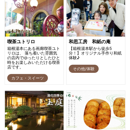
喫茶ユトリロ
和思工房 和紙の庵
箱根湯本にある画廊喫茶ユト
【箱根湯本駅から徒歩5
リロは、 落ち着いた雰囲気
分！】オリジナル手作り和紙
の店内でゆったりとしたひと
体験♪
時をお楽しみいただける喫茶
店です。
その他/体験
カフェ・スイーツ