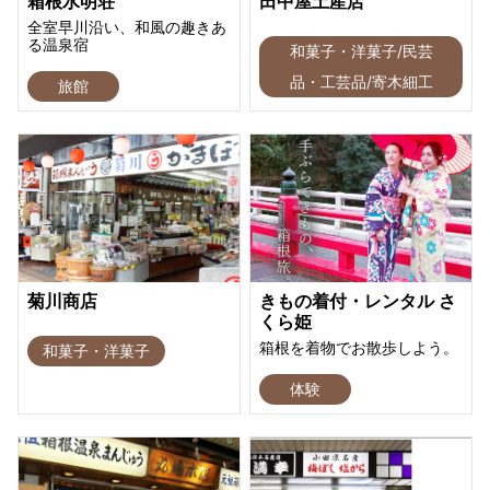
箱根水明荘
田中屋土産店
全室早川沿い、和風の趣きあ
る温泉宿
和菓子・洋菓子/民芸
品・工芸品/寄木細工
旅館
菊川商店
きもの着付・レンタル さ
くら姫
箱根を着物でお散歩しよう。
和菓子・洋菓子
体験