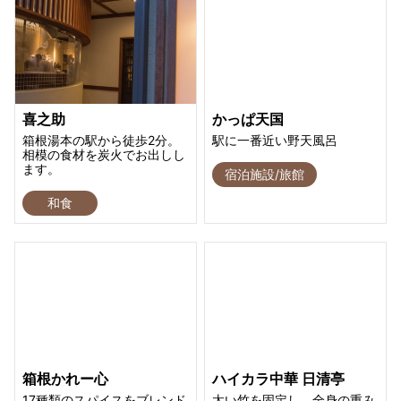
喜之助
かっぱ天国
箱根湯本の駅から徒歩2分。
駅に一番近い野天風呂
相模の食材を炭火でお出しし
ます。
宿泊施設/旅館
和食
箱根かれー心
ハイカラ中華 日清亭
17種類のスパイスをブレンド
太い竹を固定し、全身の重み