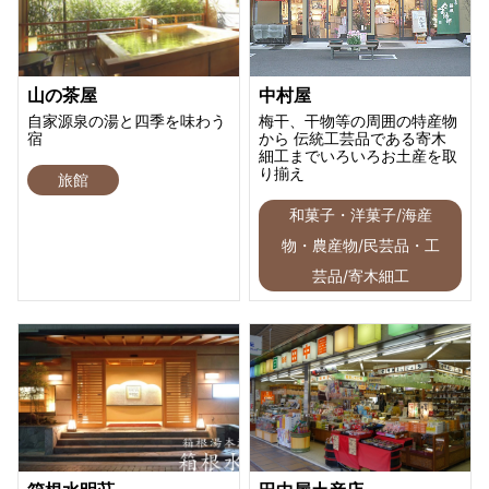
山の茶屋
中村屋
自家源泉の湯と四季を味わう
梅干、干物等の周囲の特産物
宿
から 伝統工芸品である寄木
細工までいろいろお土産を取
り揃え
旅館
和菓子・洋菓子/海産
物・農産物/民芸品・工
芸品/寄木細工