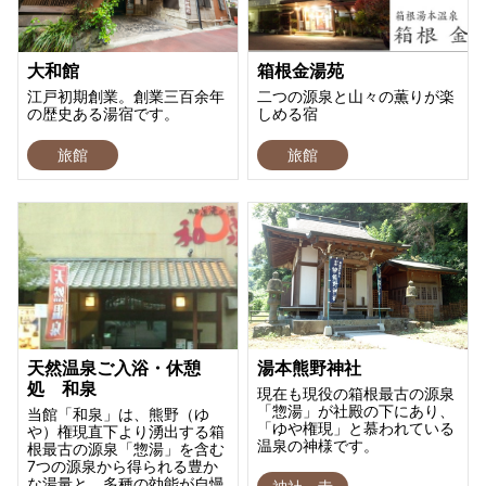
大和館
箱根金湯苑
江戸初期創業。創業三百余年
二つの源泉と山々の薫りが楽
の歴史ある湯宿です。
しめる宿
旅館
旅館
天然温泉ご入浴・休憩
湯本熊野神社
処 和泉
現在も現役の箱根最古の源泉
「惣湯」が社殿の下にあり、
当館「和泉」は、熊野（ゆ
「ゆや権現」と慕われている
や）権現直下より湧出する箱
温泉の神様です。
根最古の源泉「惣湯」を含む
7つの源泉から得られる豊か
な湯量と、多種の効能が自慢