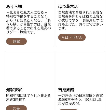
あうら橘
はつ花本店
～気ままな風の人になる～
自然農法で育成された良質な
特別な準備をすることなく、
自然薯を卵とそば粉と上質な
ふらりと訪れたくなる。「あ
小麦粉で水を一切使用せずに
うら橘」が目指すのは、普段
打ち上げた、おそばでござい
着で来ることの出来る最高の
ます。
リゾート旅館です。
そば・うどん
旅館
知客茶家
吉池旅館
昭和初期に建てられた趣ある
一万坪余りの日本庭園と自家
木造3階建て
源泉6本を持つ、掛け流し温
泉が自慢の宿。
和食