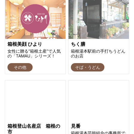
箱根美顔 ひより
ちく膳
女性に贈る”箱根土産”で人気
箱根湯本駅前の手打ちうどん
の「TAMAU」シリーズ！
のお店
その他
そば・うどん
箱根登山名産店 箱根の
見番
市
箱根湯本芸能組合の事務所で