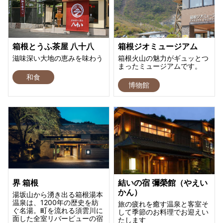
箱根とうふ茶屋 八十八
箱根ジオミュージアム
滋味深い大地の恵みを味わう
箱根火山の魅力がギュッとつ
まったミュージアムです。
和食
博物館
界 箱根
結いの宿 彌榮館（やえい
かん）
湯坂山から湧き出る箱根湯本
温泉は、1200年の歴史を紡
旅の疲れを癒す温泉と客室そ
ぐ名湯。町を流れる須雲川に
して季節のお料理でお迎えい
面した全室リバービューの宿
たします