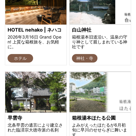
HOTEL nehako | ネハコ
白山神社
2026年3月16日 Grand Ope
箱根湯本旧道沿い、温泉の守
n! 上質な箱根旅を、お気軽
り神として親しまれている神
に。
社です
ホテル
神社・寺
早雲寺
箱根湯本ほたる公園
北条早雲の遺言により建立さ
よみがえったほたるが6月初
れた臨済宗大徳寺派の名刹
旬に早川のせせらぎに舞いま
す