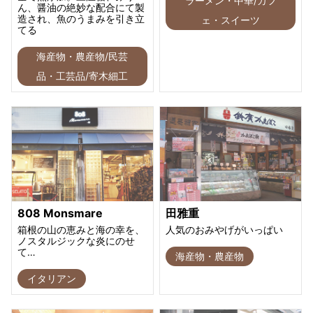
ラーメン・中華/カフ
ん、醤油の絶妙な配合にて製
造され、魚のうまみを引き立
ェ・スイーツ
てる
海産物・農産物/民芸
品・工芸品/寄木細工
808 Monsmare
田雅重
箱根の山の恵みと海の幸を、
人気のおみやげがいっぱい
ノスタルジックな炎にのせ
て…
海産物・農産物
イタリアン