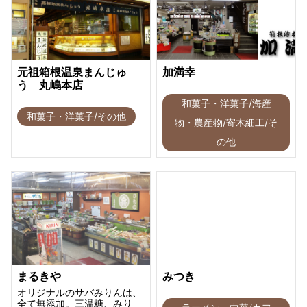
元祖箱根温泉まんじゅ
加満幸
う 丸嶋本店
和菓子・洋菓子/海産
和菓子・洋菓子/その他
物・農産物/寄木細工/そ
の他
まるきや
みつき
オリジナルのサバみりんは、
全て無添加。三温糖、みり