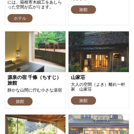
には、箱根寄木細工をあしら
った空間が広がります。
旅館
ホテル
源泉の宿 千條（ちすじ）
山家荘
旅館
大人の空間（よき）離れ一軒
家 山家荘
静かな山間に佇む小さな湯宿
旅館
旅館