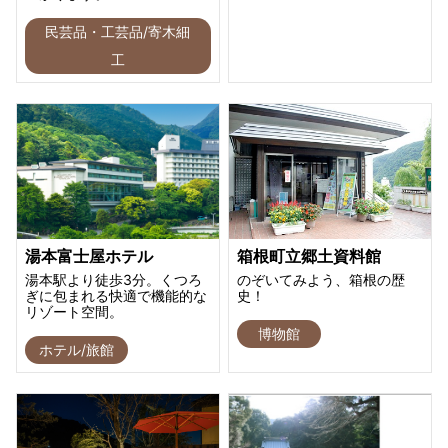
民芸品・工芸品/寄木細
工
湯本富士屋ホテル
箱根町立郷土資料館
湯本駅より徒歩3分。くつろ
のぞいてみよう、箱根の歴
ぎに包まれる快適で機能的な
史！
リゾート空間。
博物館
ホテル/旅館