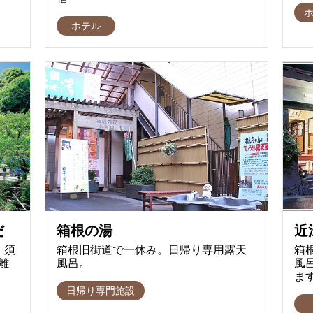
ホ
ホテル
だ
箱根の湯
近
 須
箱根旧街道で一休み。日帰り専用露天
箱
離
風呂。
風
ま
日帰り専門施設