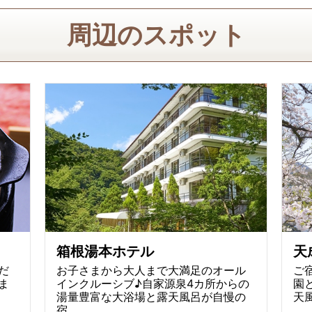
周辺のスポット
箱根湯本ホテル
天
だ
お子さまから大人まで大満足のオール
ご
ま
インクルーシブ♪自家源泉4カ所からの
園
湯量豊富な大浴場と露天風呂が自慢の
天
宿