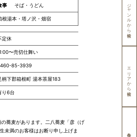
ジャンルから検索
食事
そば・うどん
箱根湯本・塔ノ沢・畑宿
不定休
11:00〜売切仕舞い
460-85-3939
エリアから検索
足柄下郡箱根町 湯本茶屋183
有り6台
類の蕎麦があります。二八蕎麦「彦（げ
学生未満のお客様はお断り申し上げま