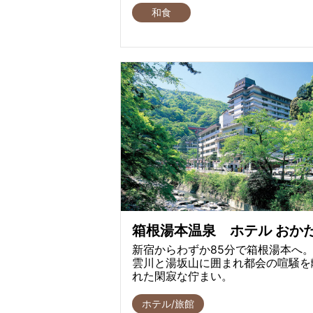
和食
箱根湯本温泉 ホテル おか
新宿からわずか85分で箱根湯本へ。
雲川と湯坂山に囲まれ都会の喧騒を
れた閑寂な佇まい。
ホテル/旅館