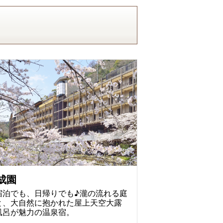
成園
宿泊でも、日帰りでも♪瀧の流れる庭
と、大自然に抱かれた屋上天空大露
風呂が魅力の温泉宿。