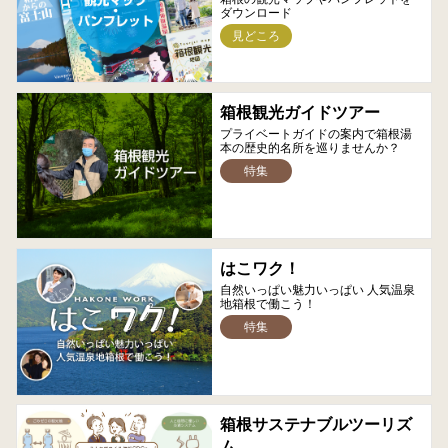
ダウンロード
見どころ
箱根観光ガイドツアー
プライベートガイドの案内で箱根湯
本の歴史的名所を巡りませんか？
特集
はこワク！
自然いっぱい魅力いっぱい 人気温泉
地箱根で働こう！
特集
箱根サステナブルツーリズ
ム