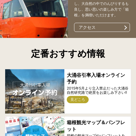
し、大自然の中でのんびりするも
良し、思い思いの楽しみ方で「箱
根」を満喫いただけます。
アクセス
定番おすすめ情報
大涌谷引率入場オンライン
予約
2015年5月より立入禁止だった大涌谷
自然研究路で絶景をお楽しみ下さい!!
見どころ
箱根観光マップ＆パンフレ
ット
箱根の観光マップやパンフレットを