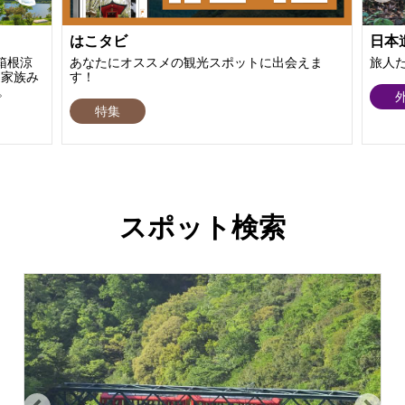
はこタビ
日本
箱根涼
あなたにオススメの観光スポットに出会えま
旅人
！家族み
す！
。
特集
スポット検索