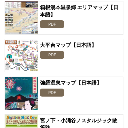
箱根湯本温泉郷 エリアマップ【日
本語】
PDF
大平台マップ【日本語】
PDF
強羅温泉マップ【日本語】
PDF
宮ノ下・小涌谷ノスタルジック散
策路