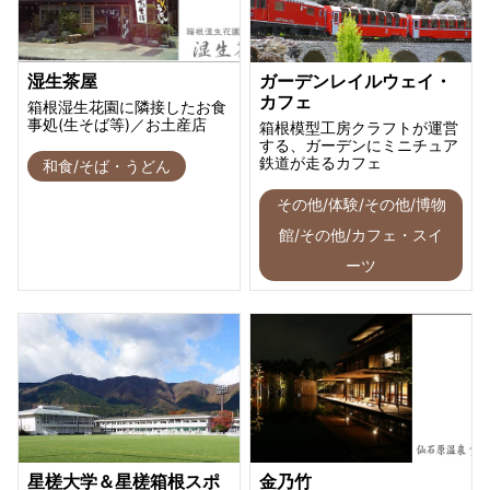
湿生茶屋
ガーデンレイルウェイ・
カフェ
箱根湿生花園に隣接したお食
事処(生そば等)／お土産店
箱根模型工房クラフトが運営
する、ガーデンにミニチュア
鉄道が走るカフェ
和食/そば・うどん
その他/体験/その他/博物
館/その他/カフェ・スイ
ーツ
星槎大学＆星槎箱根スポ
金乃竹