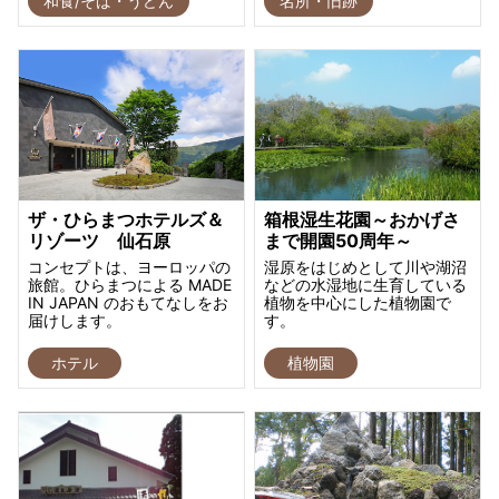
和食/そば・うどん
名所・旧跡
ザ・ひらまつホテルズ＆
箱根湿生花園～おかげさ
リゾーツ 仙石原
まで開園50周年～
コンセプトは、ヨーロッパの
湿原をはじめとして川や湖沼
旅館。ひらまつによる MADE
などの水湿地に生育している
IN JAPAN のおもてなしをお
植物を中心にした植物園で
届けします。
す。
ホテル
植物園