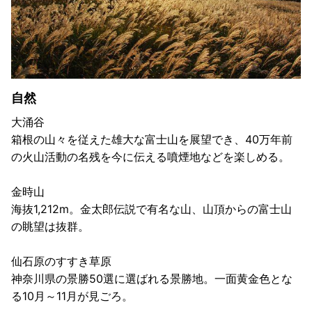
自然
大涌谷
箱根の山々を従えた雄大な富士山を展望でき、40万年前
の火山活動の名残を今に伝える噴煙地などを楽しめる。
金時山
海抜1,212m。金太郎伝説で有名な山、山頂からの富士山
の眺望は抜群。
仙石原のすすき草原
神奈川県の景勝50選に選ばれる景勝地。一面黄金色とな
る10月～11月が見ごろ。