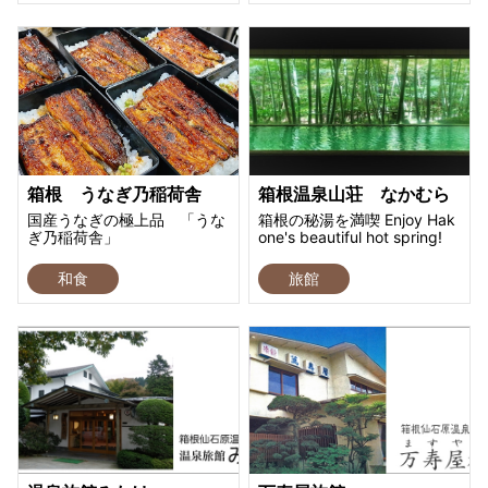
箱根 うなぎ乃稲荷舎
箱根温泉山荘 なかむら
国産うなぎの極上品 「うな
箱根の秘湯を満喫 Enjoy Hak
ぎ乃稲荷舎」
one's beautiful hot spring!
和食
旅館