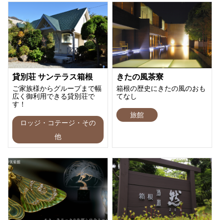
貸別荘 サンテラス箱根
きたの風茶寮
ご家族様からグループまで幅
箱根の歴史にきたの風のおも
広く御利用できる貸別荘で
てなし
す！
旅館
ロッジ・コテージ・その
他