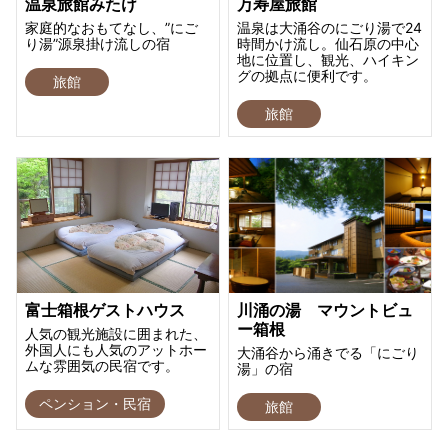
温泉旅館みたけ
万寿屋旅館
家庭的なおもてなし、”にご
温泉は大涌谷のにごり湯で24
り湯”源泉掛け流しの宿
時間かけ流し。仙石原の中心
地に位置し、観光、ハイキン
グの拠点に便利です。
旅館
旅館
富士箱根ゲストハウス
川涌の湯 マウントビュ
ー箱根
人気の観光施設に囲まれた、
外国人にも人気のアットホー
大涌谷から涌きでる「にごり
ムな雰囲気の民宿です。
湯」の宿
ペンション・民宿
旅館