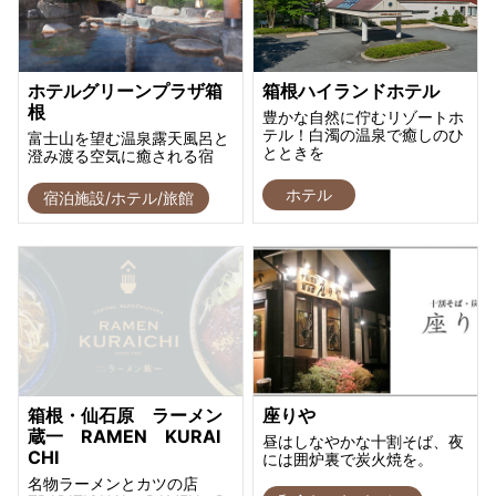
ホテルグリーンプラザ箱
箱根ハイランドホテル
根
豊かな自然に佇むリゾートホ
テル！白濁の温泉で癒しのひ
富士山を望む温泉露天風呂と
とときを
澄み渡る空気に癒される宿
ホテル
宿泊施設/ホテル/旅館
箱根・仙石原 ラーメン
座りや
蔵一 RAMEN KURAI
昼はしなやかな十割そば、夜
CHI
には囲炉裏で炭火焼を。
名物ラーメンとカツの店