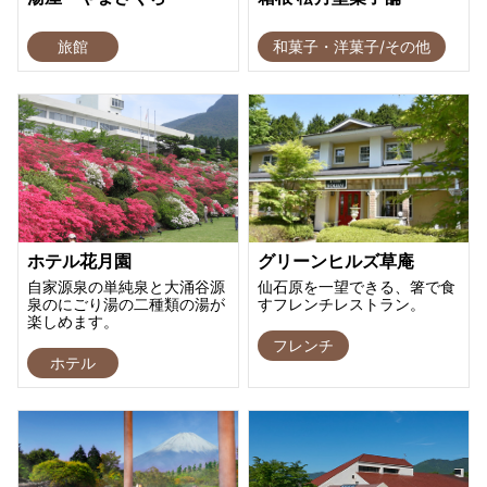
旅館
和菓子・洋菓子/その他
ホテル花月園
グリーンヒルズ草庵
自家源泉の単純泉と大涌谷源
仙石原を一望できる、箸で食
泉のにごり湯の二種類の湯が
すフレンチレストラン。
楽しめます。
フレンチ
ホテル