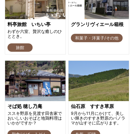
料亭旅館 いちい亭
グランリヴィエール箱根
わずか六室、贅沢な癒しのひ
ととき。
和菓子・洋菓子/その他
旅館
そば処 穂し乃庵
仙石原 すすき草原
ススキ野原を見渡す田舎家で
9月から11月にかけて、美し
おいしいおそばと地鶏料理は
い輝きのすすき野原のパノラ
いかがですか？
マが山すそに広がります。