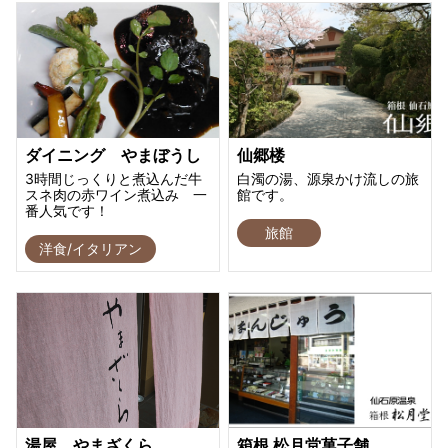
ダイニング やまぼうし
仙郷楼
3時間じっくりと煮込んだ牛
白濁の湯、源泉かけ流しの旅
スネ肉の赤ワイン煮込み 一
館です。
番人気です！
旅館
洋食/イタリアン
湯屋 やまざくら
箱根 松月堂菓子舗