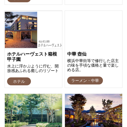
ホテルハーヴェスト箱根
中華 壺仙
甲子園
横浜中華街等で修行した店主
の味を手頃な価格と量で楽し
水上に浮かぶように佇む、開
める店。
放感あふれる癒しのリゾート
ラーメン・中華
ホテル