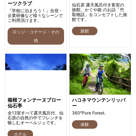
ーツクラブ
仙石原 露天風呂付き客室の
旅館。かぐや姫 のお話「竹
『学校に泊まろう！』合宿・
取物語」をコンセプトした旅
企業研修など様々なシーンで
館です。
ご利用頂けます。
旅館
ロッジ・コテージ・その
他
箱根フォンテーヌブロー
ハコネマウンテンリッパ
仙石亭
ー
全13室すべて露天風呂付。仙
360°Pure Forest.
石原の自然の中でフレンチを
愉しむオーベルジュです。
体験
ホテル