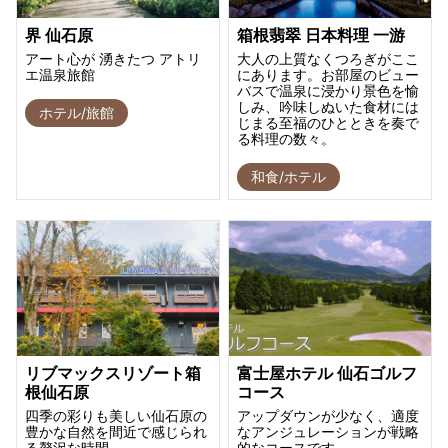
界 仙石原
箱根翡翠 日本料理 一游
アート心が 湧きたつ アトリ
大人の上質なくつろぎがここ
エ温泉旅館
にあります。お部屋のビュー
バスで温泉に浸かり景色を愉
しみ、吟味しぬいた食材には
ホテル/旅館
じまる至福のひとときを奏で
る料理の数々。
和食/ホテル
リブマックスリゾート箱
富士屋ホテル 仙石ゴルフ
根仙石原
コース
四季の彩りも美しい仙石原の
アップダウンが少なく、適度
豊かな自然を間近で感じられ
なアンジュレーションが戦略
る贅沢な時間
的なコースです。