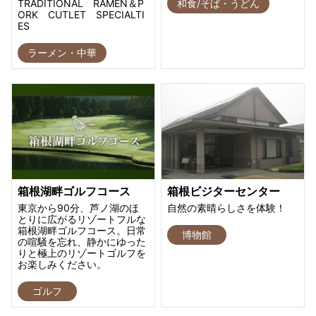
TRADITIONAL RAMEN＆P
和食/そば・うどん
ORK CUTLET SPECIALTI
ES
ラーメン・中華
箱根湖畔ゴルフコース
箱根ビジターセンター
東京から90分、芦ノ湖のほ
自然の素晴らしさを体験！
とりに広がるリゾートフルな
箱根湖畔ゴルフコース。日常
博物館
の喧騒を忘れ、静かにゆった
りと極上のリゾートゴルフを
お楽しみください。
ゴルフ