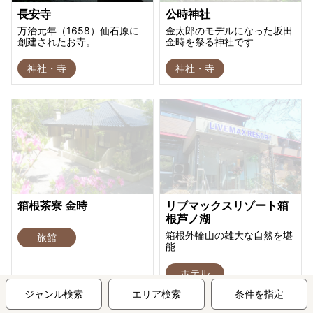
長安寺
公時神社
万治元年（1658）仙石原に
金太郎のモデルになった坂田
創建されたお寺。
金時を祭る神社です
神社・寺
神社・寺
箱根茶寮 金時
リブマックスリゾート箱
根芦ノ湖
箱根外輪山の雄大な自然を堪
旅館
能
ホテル
ジャンル検索
エリア検索
条件を指定