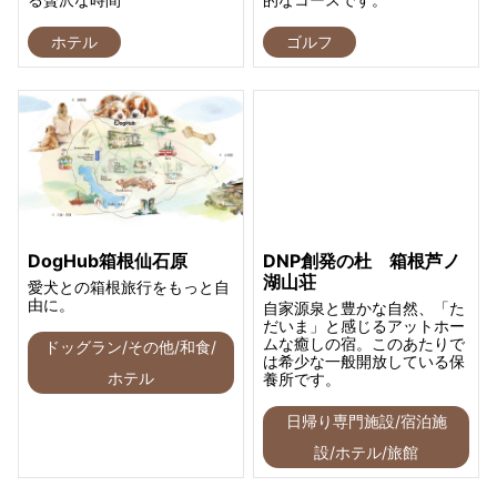
ホテル
ゴルフ
DogHub箱根仙石原
DNP創発の杜 箱根芦ノ
湖山荘
愛犬との箱根旅行をもっと自
由に。
自家源泉と豊かな自然、「た
だいま」と感じるアットホー
ムな癒しの宿。このあたりで
ドッグラン/その他/和食/
は希少な一般開放している保
ホテル
養所です。
日帰り専門施設/宿泊施
設/ホテル/旅館