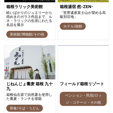
箱根ラリック美術館
箱根湯宿 然-ZEN-
眩いばかりのジュエリーから
「世界遺産富士山が望める高
煌めきのガラス作品まで、ル
級別荘地」
ネ・ラリックの生涯にわたる
名品を展示
ホテル/旅館
美術館/博物館/その他
じねんじょ蕎麦 箱根 九十
フィールド箱根リゾート
九
箱根仙石原で自然薯を使用し
ペンション・民宿/ロッ
た蕎麦・ランチを堪能
ジ・コテージ・その他
和食/そば・うどん