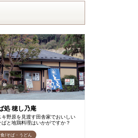
ば処 穂し乃庵
スキ野原を見渡す田舎家でおいしい
そばと地鶏料理はいかがですか？
食/そば・うどん