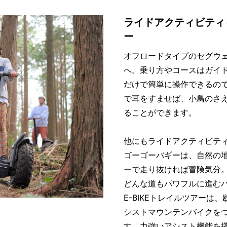
ライドアクティビティ
ー
オフロードタイプのセグウ
へ。乗り方やコースはガイ
だけで簡単に操作できるの
で耳をすませば、小鳥のさ
ることができます。
他にもライドアクティビテ
ゴーゴーバギーは、自然の
ーで走り抜ければ冒険気分
どんな道もパワフルに進む
E-BIKEトレイルツアー
シストマウンテンバイクを
す。力強いアシスト機能を