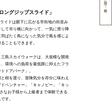
条件を指定して検索
ロングジップスライド」
スライドは眼下に広がる市街地の街並み
そして吊り橋に向かって、一気に滑り降
に羽ばたく鳥になった気分で風を感じよ
滑ることもできます。
・三島スカイウォークは、大規模な開発
し、環境への負荷を最低限に抑えたフラ
ウトドアパーク」。
樹と樹を渡り、冒険気分を存分に味わえ
アドベンチャー」「キャノピー」「キッ
小さなお子様から上級者まで体験できる
んです。