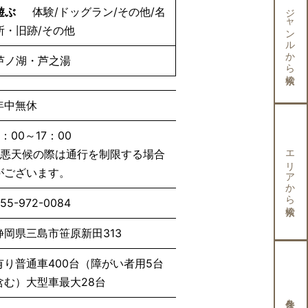
ジャンルから検索
遊ぶ
体験/ドッグラン/その他/名
所・旧跡/その他
芦ノ湖・芦之湯
年中無休
9：00～17：00
エリアから検索
※悪天候の際は通行を制限する場合
がございます。
55-972-0084
静岡県三島市笹原新田313
有り普通車400台（障がい者用5台
含む）大型車最大28台