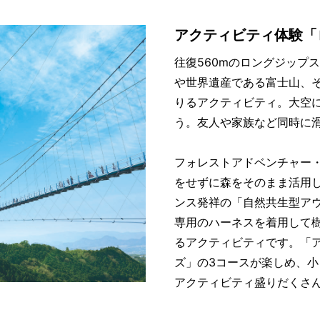
アクティビティ体験「
往復560mのロングジップ
や世界遺産である富士山、
りるアクティビティ。大空
う。友人や家族など同時に
フォレストアドベンチャー
をせずに森をそのまま活用
ンス発祥の「自然共生型ア
専用のハーネスを着用して
るアクティビティです。「
ズ」の3コースが楽しめ、
アクティビティ盛りだくさ