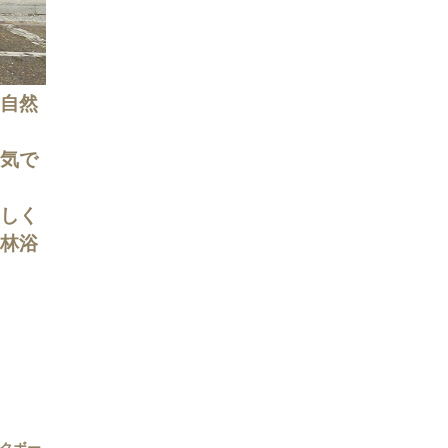
自然
気で
しく
林浴
！