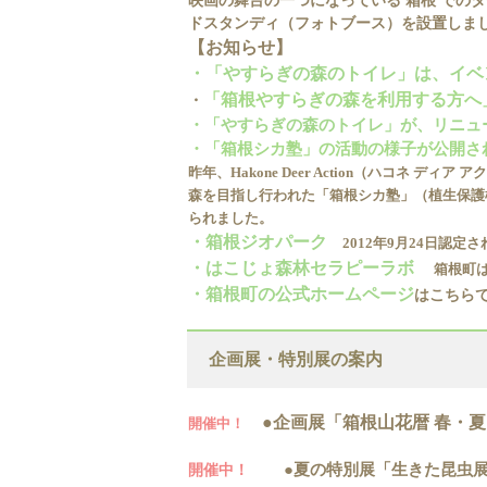
映画の舞台の一つになっている 箱根 での
ドスタンディ（フォトブース）を設置しま
【お知らせ】
・「やすらぎの森のトイレ」は、イベ
「箱根やすらぎの森を利用する方へ
・
・「やすらぎの森のトイレ」が、リニュ
・「箱根シカ塾」の活動の様子が公開されま
昨年、Hakone Deer Action（ハコネ
森を目指し行われた「箱根シカ塾」（植生保護柵
られました。
・箱根ジオパーク
2012年9月24日認定
・はこじょ森林セラピーラボ
箱根町は
・箱根町の公式ホームページ
はこちら
企画展・特別展の案内
●企画展「箱根山花暦 春・
開催中！
●夏の特別展「生きた昆虫展」
開催中！