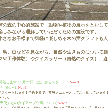
ぎの森の中心的施設で、動物や植物の展示をとおして
楽しみながら理解していただくための施設です。
小さなお子様まで気軽に楽しめる木の実クラフトも人
、鳥、虫などを見ながら、自然や生きものについて楽
クや工作体験）やクイズラリー（自然のクイズ）、森
開催します！6月27日（土）からスタート！
New!!
（6/1～）
New!!
験」がスタートします！予約不要で、常設メニューとしてご用意しています
ださい。
堕天使」とのタイアップ企画について
New!!