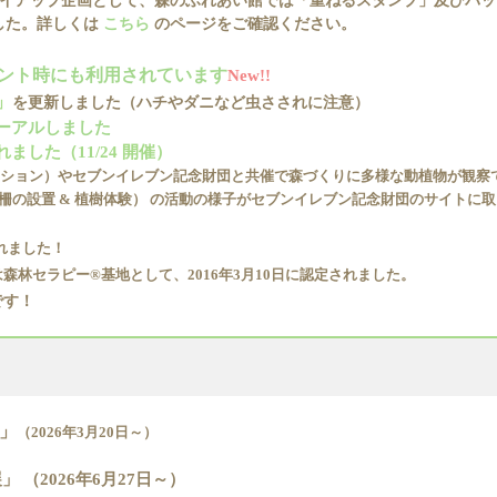
タイアップ企画として、森のふれあい館では「重ねるスタンプ」及びバ
した。詳しくは
こちら
のページをご確認ください。
ント時にも利用されています
New!!
」
を更新しました（ハチやダニなど虫さされに注意）
ーアルしました
した（11/24 開催）
 ディア アクション）やセブンイレブン記念財団と共催で森づくりに多様な動
植物が観察
の設置 & 植樹体験） の活動の様子がセブンイレブン記念財団のサイトに
されました！
森林セラピー®基地として、2016年3月10日に認定されました。
です！
夏」
（2026年3月20日～）
 （2026年6月27日～）