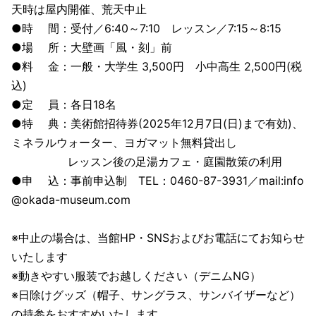
天時は屋内開催、荒天中止
●時 間：受付／6:40～7:10 レッスン／7:15～8:15
●場 所：大壁画「風・刻」前
●料 金：一般・大学生 3,500円 小中高生 2,500円(税
込)
●定 員：各日18名
●特 典：美術館招待券(2025年12月7日(日)まで有効)、
ミネラルウォーター、ヨガマット無料貸出し
レッスン後の足湯カフェ・庭園散策の利用
●申 込：事前申込制 TEL：0460-87-3931／mail:info
@okada-museum.com
※中止の場合は、当館HP・SNSおよびお電話にてお知らせ
いたします
※動きやすい服装でお越しください（デニムNG）
※日除けグッズ（帽子、サングラス、サンバイザーなど）
の持参をおすすめいたします