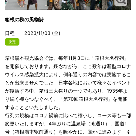
箱根の秋の風物詩
日程 2023/11/03 (金)
決定
箱根湯本観光協会では、毎年11月3日に「箱根大名行列」
を開催しております。残念ながら、ここ数年は新型コロナ
ウイルス感染拡大により、例年通りの内容では実施するこ
とが出来ませんでした。日本各地において様々なイベント
が復活する中、箱根三大祭りの一つでもあり、1935年よ
り続く襷をつなぐべく、「第70回箱根大名行列」を開催
することといたしました。
行列の規模はコロナ禍前に比べて縮小し、コース等も一部
変更いたしますが、4年ぶりに温泉場（滝通り）、国道1
号（箱根湯本駅前通り）を賑やかに、厳かに進みます。引