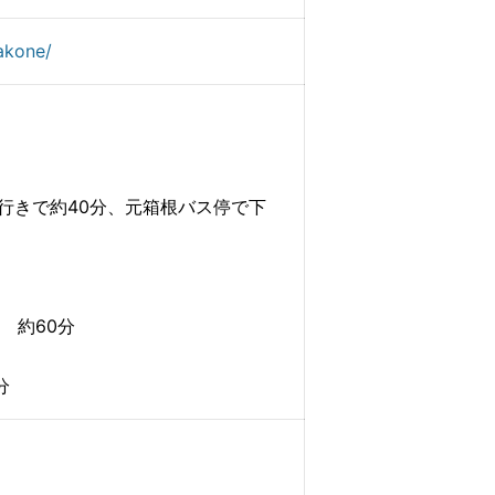
akone/
行きで約40分、元箱根バス停で下
 約60分
分