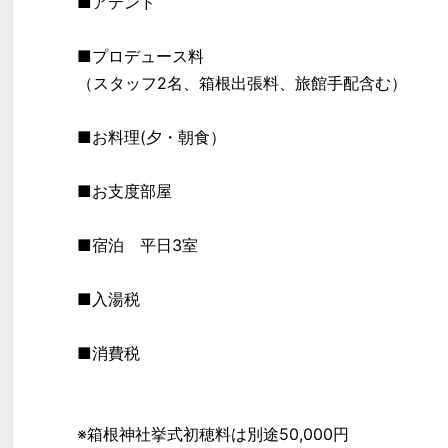
■アテンド
■プロデュース料
（スタッフ2名、箱根出張料、旅館手配含む）
■お料理(夕・朝食）
■お支度部屋
■宿泊 平日3室
■入湯税
■消費税
※箱根神社挙式初穂料は別途50,000円