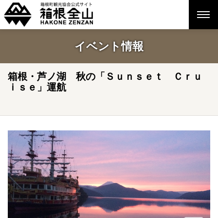
イベント情報
箱根・芦ノ湖 秋の「Ｓｕｎｓｅｔ Ｃｒｕ
ｉｓｅ」運航