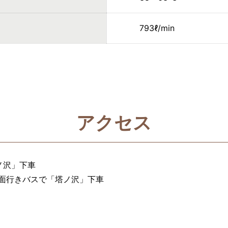
793ℓ/min
アクセス
ノ沢」下車
面行きバスで「塔ノ沢」下車