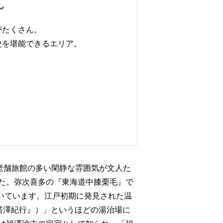
～
がたくさん。
史を堪能できるエリア。
老舗旅館の多い閑静な雰囲気が文人た
た。弥次喜多の『東海道中膝栗毛』で
いています。江戸初期に発見された温
『塔澤紀行』）」というほどの湯治場に