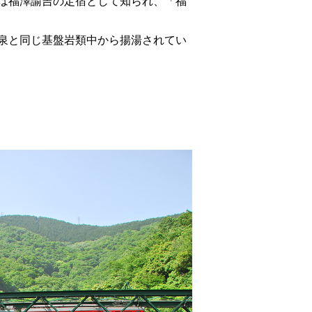
は福澤諭吉の定宿として知られ、「福
泉と同じ基盤岩類中から揚湯されてい