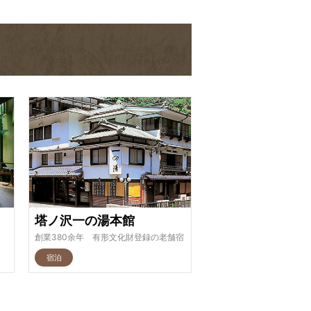
塔ノ沢一の湯本館
創業380余年 有形文化財登録の老舗宿
宿泊