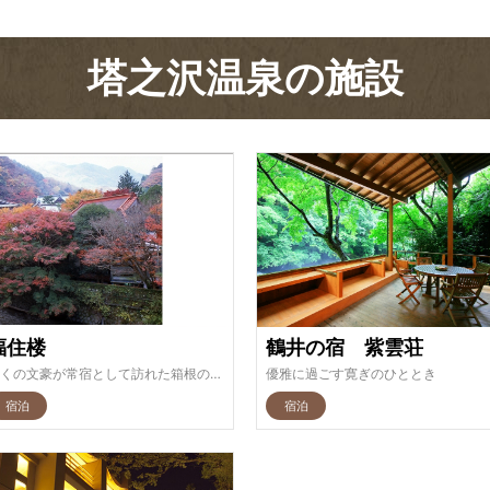
塔之沢温泉の施設
福住楼
鶴井の宿 紫雲荘
多くの文豪が常宿として訪れた箱根の老舗旅館
優雅に過ごす寛ぎのひととき
宿泊
宿泊