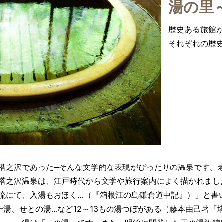
湯の里
歴史ある旅館
それぞれの歴
塔之沢であった─そんな文学的な表現がぴったりの温泉です。
塔之沢温泉は、江戸時代から文学や旅行案内によく描かれまし
流にて、入湯もおほく…（『箱根江の島鎌倉道中記』）」と書
一湯、せとの湯…など12～13もの湯つぼがある（藤本由己著