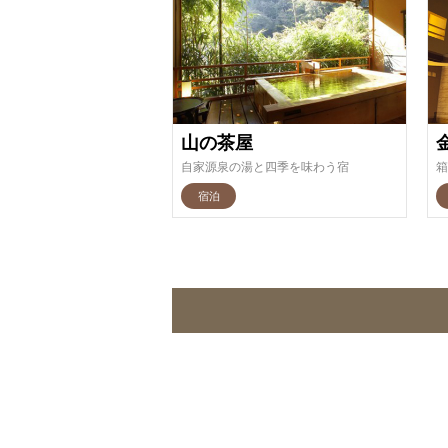
山の茶屋
自家源泉の湯と四季を味わう宿
宿泊