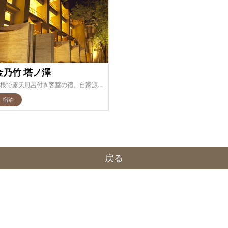
金乃竹 塔ノ澤
箱根で露天風呂付き客室の宿。自家源泉をかけ流しでお楽しみ頂けます。
宿泊
戻る