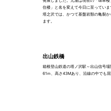
発展しました。元湯は現在の「環翠楼
住楼」と名を変えて今日に至っていま
塔之沢では、かつて基盤岩類の亀裂か
ます。
出山鉄橋
箱根登山鉄道の塔ノ沢駅～出山信号場
61ｍ、高さ43Mあり、沿線の中でも