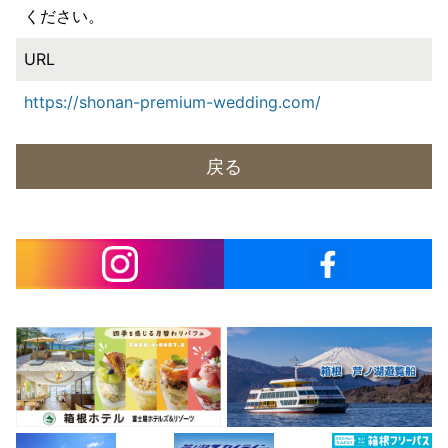
ください。
URL
https://shonan-premium-wedding.com/
戻る