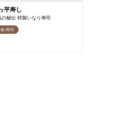
っ平寿し
気の秘伝 特製いなり寿司
食/寿司