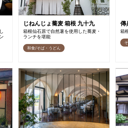
じねんじょ蕎麦 箱根 九十九
傳
し
箱根仙石原で自然薯を使用した蕎麦・
箱
ン
ランチを堪能
和食/そば・うどん