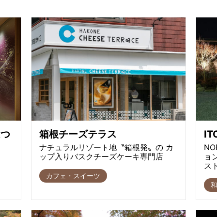
はつ
箱根チーズテラス
IT
ナチュラルリゾート地〝箱根発〟の カ
NO
ップ入りバスクチーズケーキ専門店
ョ
ス
カフェ・スイーツ
和