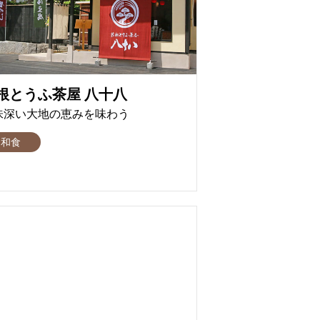
根とうふ茶屋 八十八
味深い大地の恵みを味わう
和食