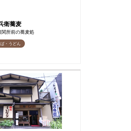
兵衛蕎麦
根関所前の蕎麦処
そば・うどん