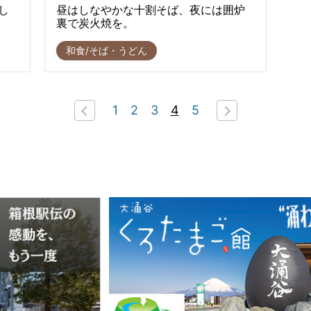
し
昼はしなやかな十割そば、夜には囲炉
裏で炭火焼を。
和食/そば・うどん
1
2
3
4
5