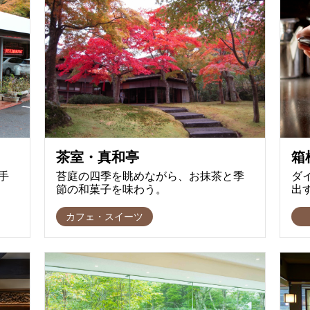
茶室・真和亭
箱
手
苔庭の四季を眺めながら、お抹茶と季
ダ
節の和菓子を味わう。
出
カフェ・スイーツ