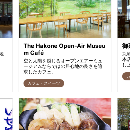
The Hakone Open-Air Museu
御
m Café
焼
丸
本
空と太陽を感じるオープンエアーミュ
し
ージアムならではの居心地の良さを追
求したカフェ。
カフェ・スイーツ