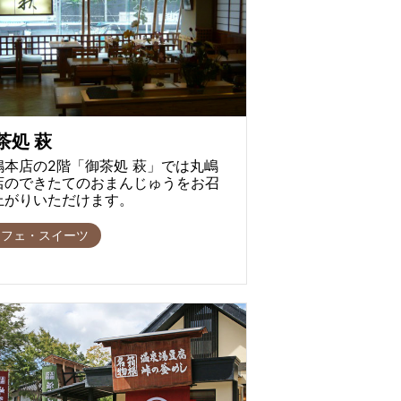
茶処 萩
嶋本店の2階「御茶処 萩」では丸嶋
店のできたてのおまんじゅうをお召
上がりいただけます。
カフェ・スイーツ