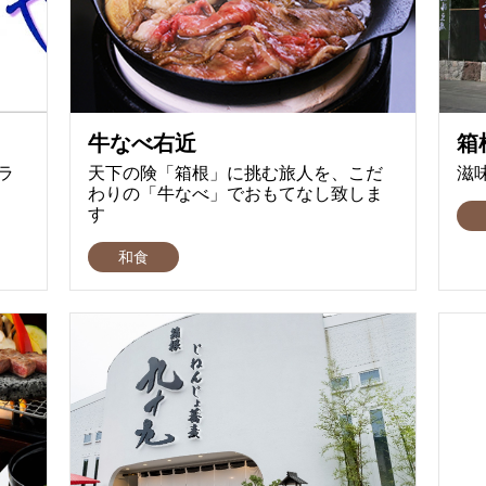
牛なべ右近
箱
ラ
天下の険「箱根」に挑む旅人を、こだ
滋
わりの「牛なべ」でおもてなし致しま
す
和食