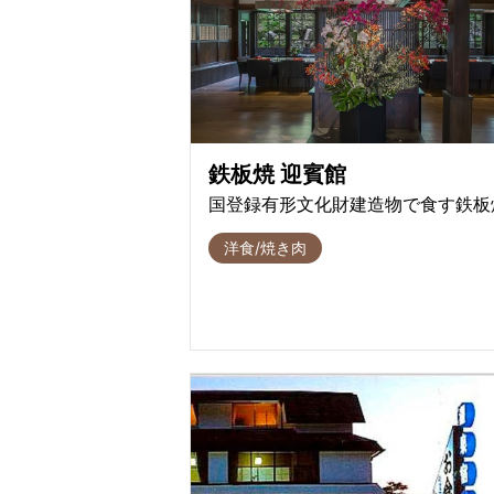
鉄板焼 迎賓館
国登録有形文化財建造物で食す鉄板
洋食/焼き肉