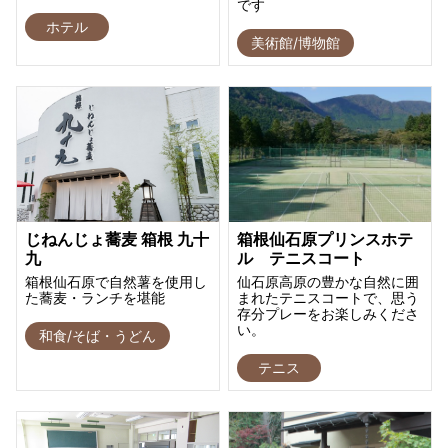
です
ホテル
美術館/博物館
じねんじょ蕎麦 箱根 九十
箱根仙石原プリンスホテ
九
ル テニスコート
箱根仙石原で自然薯を使用し
仙石原高原の豊かな自然に囲
た蕎麦・ランチを堪能
まれたテニスコートで、思う
存分プレーをお楽しみくださ
い。
和食/そば・うどん
テニス