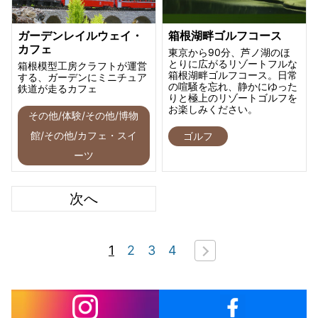
ガーデンレイルウェイ・
箱根湖畔ゴルフコース
カフェ
東京から90分、芦ノ湖のほ
とりに広がるリゾートフルな
箱根模型工房クラフトが運営
箱根湖畔ゴルフコース。日常
する、ガーデンにミニチュア
の喧騒を忘れ、静かにゆった
鉄道が走るカフェ
りと極上のリゾートゴルフを
お楽しみください。
その他/体験/その他/博物
館/その他/カフェ・スイ
ゴルフ
ーツ
次へ
1
2
3
4