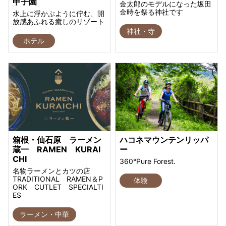
甲子園
金太郎のモデルになった坂田
金時を祭る神社です
水上に浮かぶように佇む、開
放感あふれる癒しのリゾート
神社・寺
ホテル
箱根・仙石原 ラーメン
ハコネマウンテンリッパ
蔵一 RAMEN KURAI
ー
CHI
360°Pure Forest.
名物ラーメンとカツの店
TRADITIONAL RAMEN＆P
体験
ORK CUTLET SPECIALTI
ES
ラーメン・中華