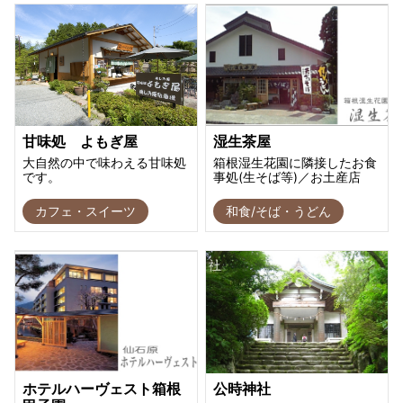
甘味処 よもぎ屋
湿生茶屋
大自然の中で味わえる甘味処
箱根湿生花園に隣接したお食
です。
事処(生そば等)／お土産店
カフェ・スイーツ
和食/そば・うどん
ホテルハーヴェスト箱根
公時神社