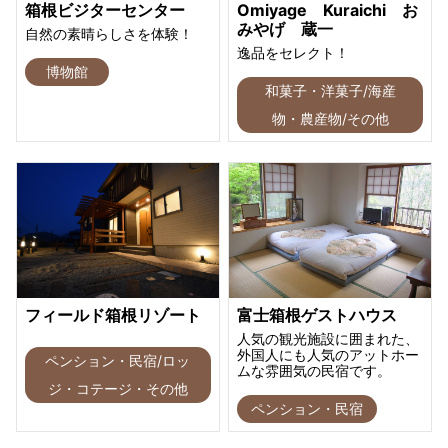
箱根ビジターセンター
Omiyage Kuraichi お
みやげ 蔵一
自然の素晴らしさを体験！
逸品をセレクト！
博物館
和菓子・洋菓子/海産
物・農産物/その他
フィールド箱根リゾート
富士箱根ゲストハウス
人気の観光施設に囲まれた、
外国人にも人気のアットホー
ペンション・民宿/ロッ
ムな雰囲気の民宿です。
ジ・コテージ・その他
ペンション・民宿