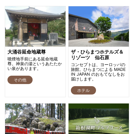
大涌谷延命地蔵尊
ザ・ひらまつホテルズ＆
リゾーツ 仙石原
噴煙地手前にある延命地蔵
尊。神泉の湯というあたたか
コンセプトは、ヨーロッパの
い泉があります。
旅館。ひらまつによる MADE
IN JAPAN のおもてなしをお
届けします。
その他
ホテル