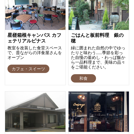
星槎箱根キャンパス カフ
ごはんと板前料理 銀の
ェテリアルピナス
穂
教室を改装した食堂スペース
緑に囲まれた自然の中でゆっ
で、昔ながらの洋食屋さんを
たりと味わう.....季節を彩っ
オープン
た自慢の釜めし・わっぱ飯か
ら一品料理まで、美味の品々
をご堪能ください。
カフェ・スイーツ
和食